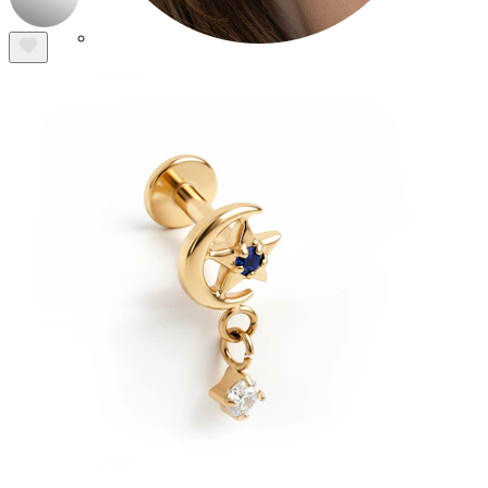
Conch
Daith