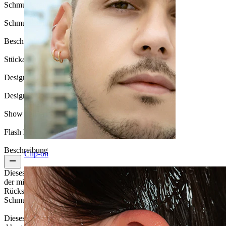
Schmucksteinfarbe:
Durchsichtig
Schmucksteintyp:
Kubischer Zirkonia
Beschichtungsart:
PVD-Beschichtung
Stückanzahl:
1
Design:
Mond
Design Height:
8 mm
Show pair option:
Ja
Flash label:
3 für 2
Beschreibung
Clip-on
Dieses wunderschöne Titan-Labret ist mit einem Mond versehen,
der mit CZ-Edelsteinen besetzt ist. Seine sternförmige, flache
Rückseite macht es perfekt für Piercings, bei denen beide Seiten des
Schmucks sichtbar sind.
Dieses Labret wird mit einem Push-in-Mechanismus geschlossen,