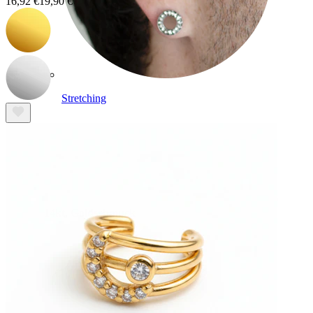
16,92 €
19,90 €
Stretching
14kt. Goldschmuck
Shoppe Titan