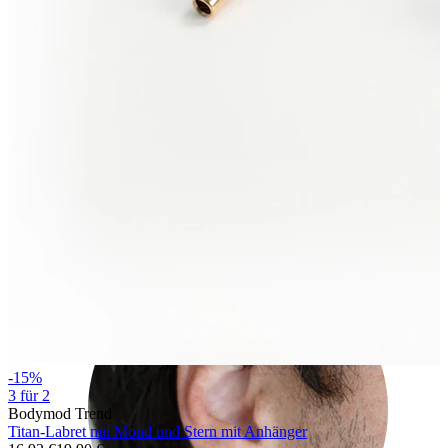
Rook
-15%
3 für 2
Bodymod Trend
Titan-Labret mit Mond und Stern mit Anhänger