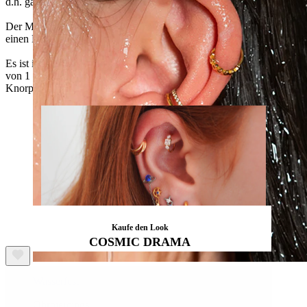
d.h. ganz ohne lästiges Auf- und Abschrauben.
Der Mond ist 8 mm lang, und die flache, sternförmige Rückseite hat
einen Durchmesser von 4 mm.
Es ist in einer Gold- oder Silberausführung und mit einer Stabstärke
von 1 mm oder 1,2 mm erhältlich und eignet sich sowohl für
Knorpel- als auch für Ohrläppchenpiercings.
Kaufe den Look
COSMIC DRAMA
Wasserfest
Ohrpiercings