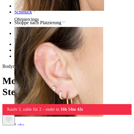
Startseite
Schmuck
Ohrpiercings
Shoppe nach Platzierung
Ohr
Helix
Titan-Helix-Piercingschmuck
Mond-Labret mit Sternrückseite aus Titan
Bodymod Trend
Mond-Labret mit
Sternrückseite aus Titan
Kaufe 3, zahle für 2 – endet in
16h 54m 42s
Lobe