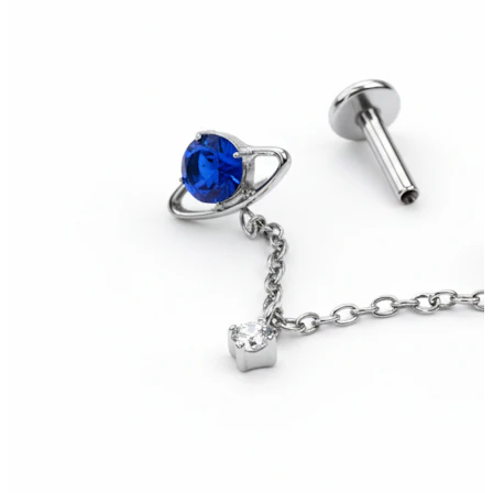
Bodymod Essentials
Kaufe 4, zahle für 3
Shoppe nach Schmuck
Schmuckart