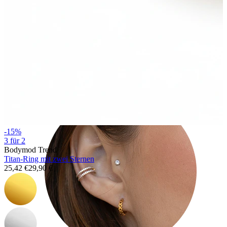
Tragus
-15%
3 für 2
Bodymod Trend
Titan-Ring mit zwei Sternen
25,42 €
29,90 €