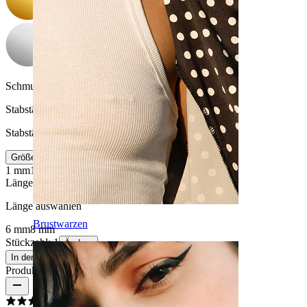
Schmucksteinfarbe:
Durchsichtig
Stabstärke
:
Stabstärke auswählen
Größeninfo
1 mm
1,2 mm
Länge
:
Länge auswählen
Brustwarzen
6 mm
8 mm
Stückzahl: 1
Ändern
In den Warenkorb
Produktbewertungen