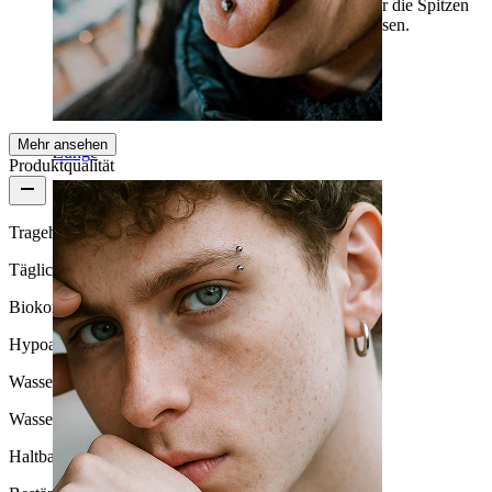
Sehr bequem, leicht zu reinigende Piercing, aber die Spitzen
des Sterns werden dein Ohr beim Schlafen pieksen.
Anne
Verifizierter Kauf
AI-Übersetzung
Original anzeigen
Mehr ansehen
Zunge
Produktqualität
Tragehäufigkeit
Tägliches Tragen
Biokompatibilität
Hypoallergen
Wasserbeständigkeit
Wasserfest
Haltbarkeit