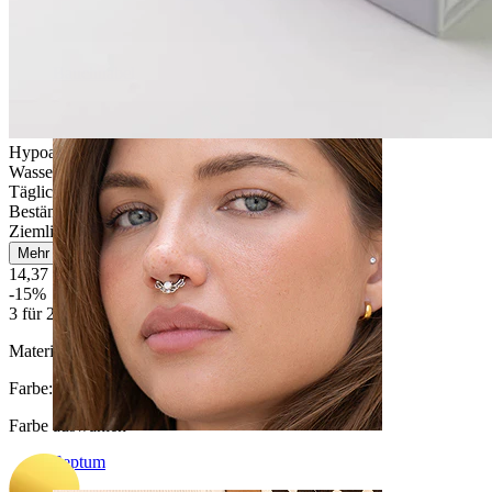
Bauchnabel
Hypoallergen
Wasserfest
Tägliches Tragen
Beständig
Ziemlich leicht
Mehr lesen
14,37 €
16,90 €
-15%
3 für 2
Material:
Titanium
Farbe
:
Farbe auswählen
Septum