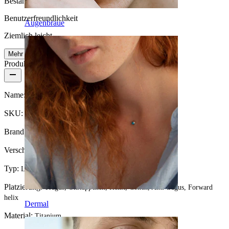
Beständig
Benutzerfreundlichkeit
Augenbraue
Ziemlich leicht
Mehr lesen
Produktdetails
Name:
Mond-Labret mit Sternrückseite aus Titan
SKU:
Labret-187
Brand:
Bodymod Trend
Verschlusstyp:
Push-In
Typ:
Labret, Flatback
Platzierung:
Tragus, Ohrläppchen, Helix, Conch, Anti-tragus, Forward
helix
Dermal
Material:
Titanium