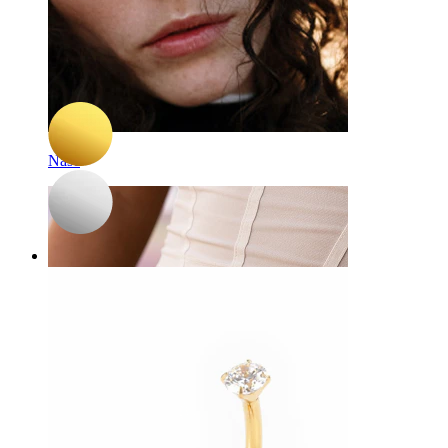
-15%
3 für 2
NEU
Bodymod Premium
Titan-Bauchnabelpiercing mit drei Herzen
25,42 €
29,90 €
Nase