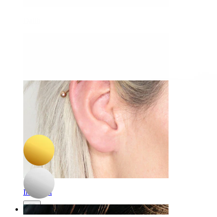
Daith
-15%
3 für 2
NEU
Bodymod Trend
Titan-Bauchnabelring mit Perlen
21,17 €
24,90 €
Industrial