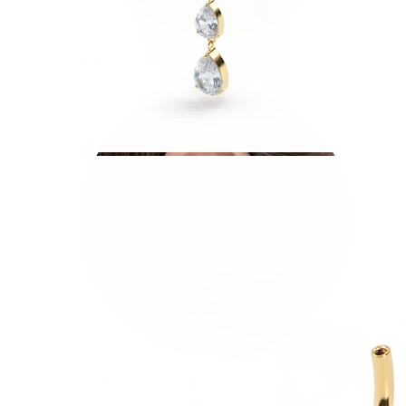
Conch
Daith