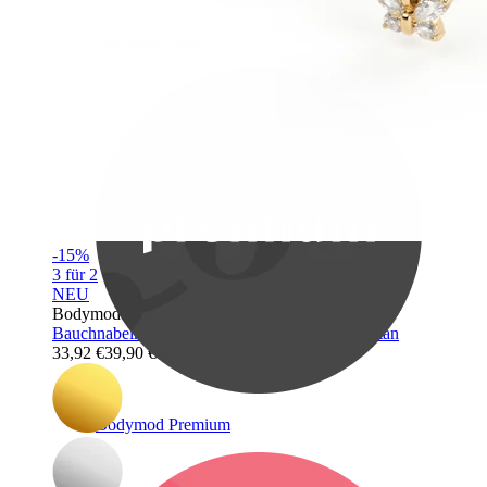
Bodymod Care
-15%
3 für 2
NEU
Bodymod Trend
Bauchnabelring mit drei Schmetterlingen aus Titan
33,92 €
39,90 €
Bodymod Premium