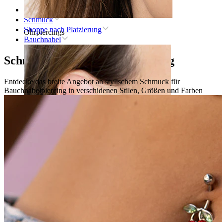
Startseite
Schmuck
Shoppe nach Platzierung
Ohrpiercings
Bauchnabel
Schmuck für Bauchnabelpiercing
Entdecke das breite Angebot an stylischem Schmuck für
Bauchnabelpiercing in verschidenen Stilen, Größen und Farben
Lobe