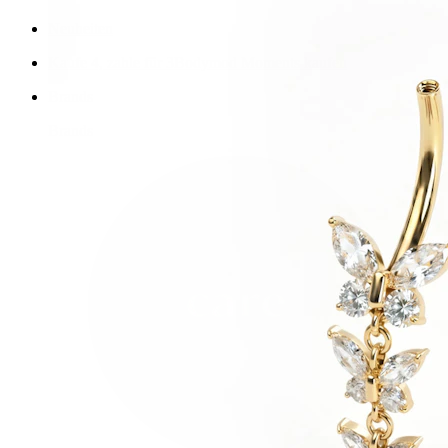
Neuheiten
Kaufe 4, zahle für 3
Bodymod Moments kaufen
Brands
Brands