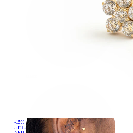
Helix
-15%
3 für 2
NEU