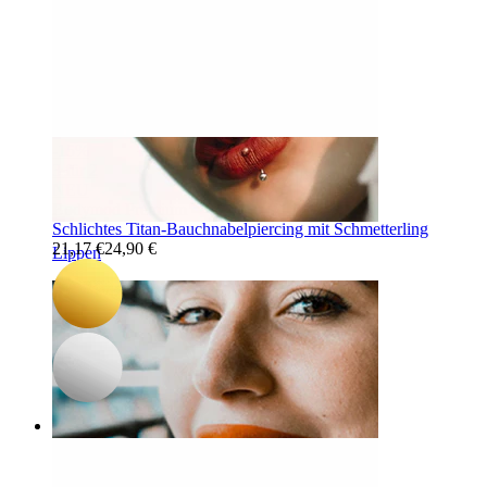
-15%
3 für 2
NEU
Bodymod Premium
Schlichtes Titan-Bauchnabelpiercing mit Schmetterling
21,17 €
24,90 €
Lippen