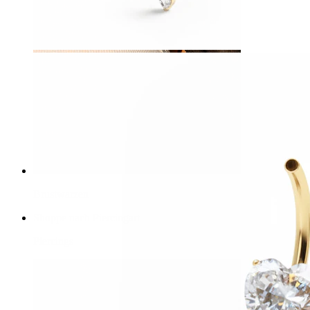
Brustwarzen
Shoppe nach Piercingart
Piercings