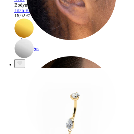
Bodymod Trend
Titan-Bauchnabelring mit schlichter Blume
16,92 €
19,90 €
Tragus