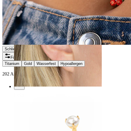
Schließen
Filter
Titanium
Gold
Wasserfest
Hypoallergen
202 Artikel gefunden
Helix