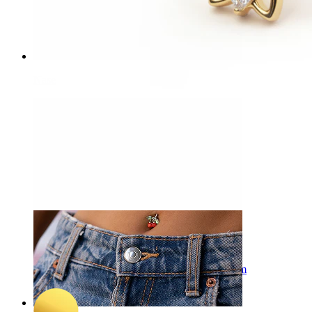
Nase
-15%
3 für 2
NEU
Bodymod Trend
Titan-Bauchnabelpiercing in Schmetterlingsform
25,42 €
29,90 €