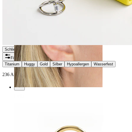
Schließen
Filter
Titanium
Huggy
Gold
Silber
Hypoallergen
Wasserfest
236 Artikel gefunden
Helix