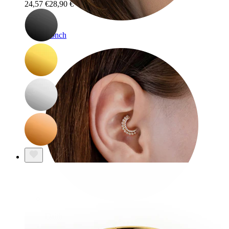
24,57 €
28,90 €
Conch
Daith