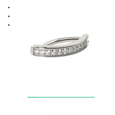
Neuheiten
Kaufe 4, zahle für 3
Bodymod Moments kaufen
Brands
Brands