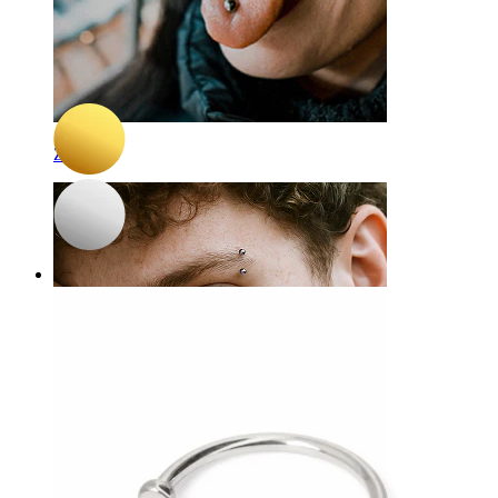
3 für 2
Paar
Bodymod Premium
Paar Huggie-Ohrringe aus Titan
15,22 €
17,90 €
Zunge