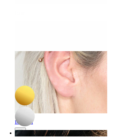
Daith
-15%
3 für 2
NEU
Bodymod Premium
Scharnierring aus Titan mit gedrehter Form
10,12 €
11,90 €
Industrial