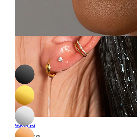
-15%
3 für 2
Bodymod Premium
Nasenring aus Titan
4,17 €
4,90 €
Wasserfest
Ohrpiercings