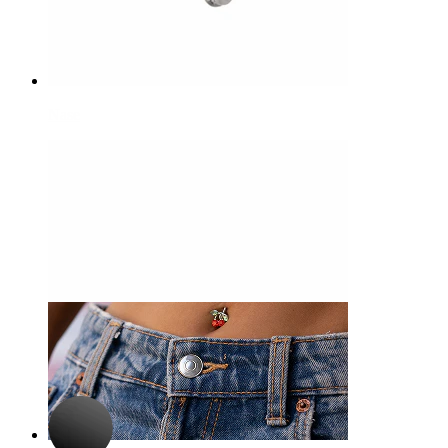
Nase
-15%
3 für 2
Bodymod Premium
Scharnierring aus Titan
9,27 €
10,90 €