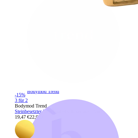
Bodymod Trend
-15%
3 für 2
Bodymod Trend
Steinbesetzter Bauchnabel-Clicker aus Titan
19,47 €
22,90 €