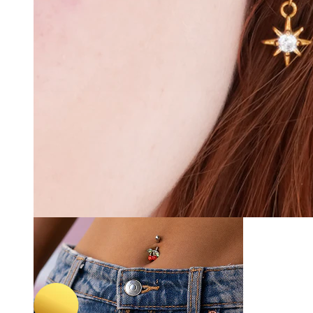
Nase
-15%
3 für 2
Bodymod Trend
Doppelter Ring aus Titan
10,97 €
12,90 €