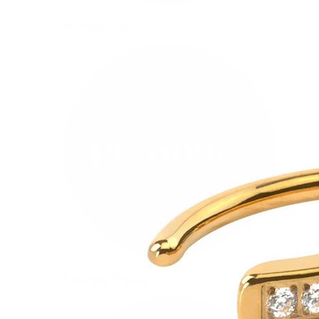
Bodymod Care
Bodymod Premium