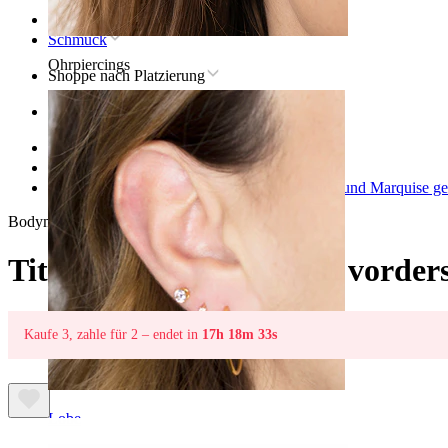
Startseite
Schmuck
Ohrpiercings
Shoppe nach Platzierung
Ohr
Helix
Titan-Helix-Piercingschmuck
Titan-Scharnierring mit vorderseitigen Steinen und Marquise 
Bodymod Premium
Titan-Scharnierring mit vorder
Kaufe 3, zahle für 2 – endet in
17h 18m 33s
Lobe