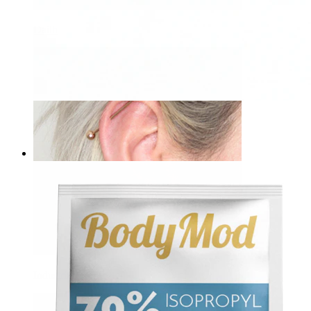
Daith
Bodymod Care
5er-Pack Silikonscheiben
3,00 €
Industrial