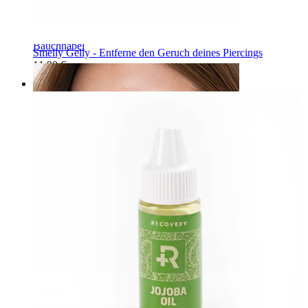
Bauchnabel
Smelly Gelly - Entferne den Geruch deines Piercings
11,90 €
Septum