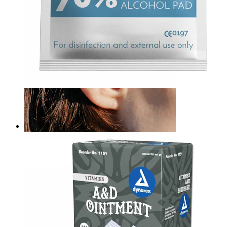
Bodymod Care
Desinfizierender Alkoholtupfer
1,00 €
Rook