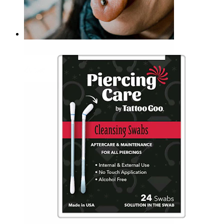
Bodymod Care
Jojobaöl
11,90 €
Zunge