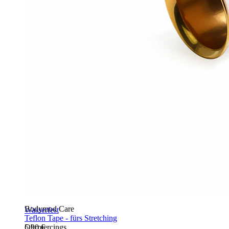
Bodymod Care
Wasserfest
Teflon Tape - fürs Stretching
5,90 €
Ohrpiercings