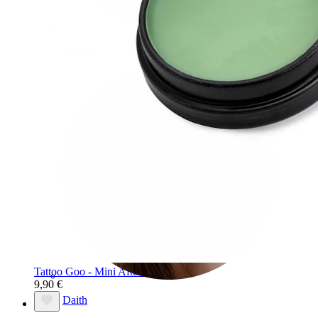
Conch
Tattoo Goo - Mini Aftercare-Salbe
9,90 €
Daith