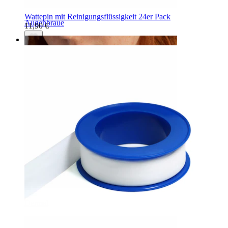
Wattepin mit Reinigungsflüssigkeit 24er Pack
Augenbraue
11,90 €
Dermal