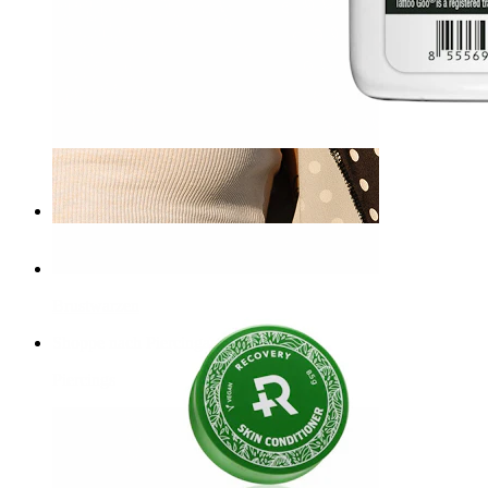
Isotonisches Salzwasser
14,90 €
Brustwarzen
Shoppe nach Piercingart
Piercings