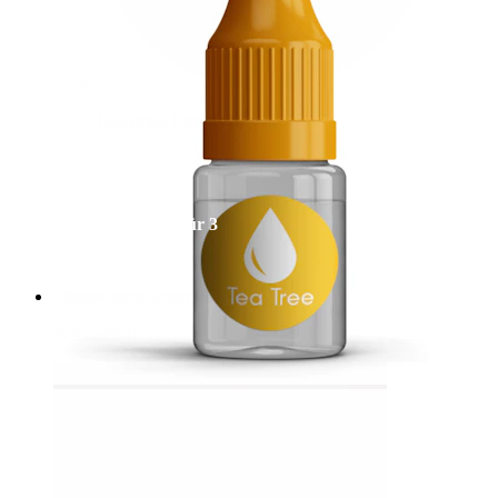
Bodymod Essentials
Kaufe 4, zahle für 3
Shoppe nach Schmuck
Schmuckart