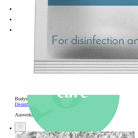
Neuheiten
Kaufe 4, zahle für 3
Bodymod Moments kaufen
Brands
Brands
Bodymod Care
Desinfizierender Alkoholtupfer - 100er-Packung
Ausverkauft