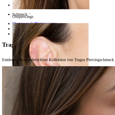
Startseite
Schmuck
Ohrpiercings
Shoppe nach Platzierung
Ohr
Tragus
Tragus-Piercingschmuck
Entdecke die wunderschöne Kollektion von Tragus Piercingschmuck a
Lobe