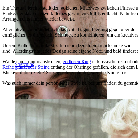
Ein Tragus Piercing stellt den goldenen Mittelweg zwischen Finesse u
Funke, der das Feuerwerk deines gesamten Outfits entfacht. Natürlich
Arrangements immer wieder beweist.
Alternativ dazu befindet sich das Anti-Tragus-Piercing gegenüber dem
ermöglichen es dir jedoch, Schmuck zu kombinieren, um ein kreatives 
Unsere Kollektion umfasst zahlreiche dezente Schmuckstücke wie Trag
sind. Allerdings hat jedes Design seine eigene Note, und bald findest
Wähle einen minimalistischen,
endlosen Ring
in klassischem Gold ode
Stretching
Reihe glänzender Steine
entlang der Ohrringe gefallen, die sich dem
Blicke auf dich zieht? So zeigst du eindeutig, wer die Königin ist..
Was auch immer dein persönlicher Style ist, bei uns findest du garanti