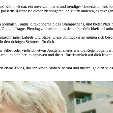
nd Kühnheit dar, ein unverzichtbares und trendiges Understatement. Es i
 passt die Raffinesse dieser Piercingart auch gut zu anderen, extravag
 normalen Tragus, direkt oberhalb des Ohrläppchens, und bietet Platz 
Doppel-Tragus-Piercing zu kreieren, das deine Persönlichkeit auf unbe
usohrringe, Labrets und Stäbe. Diese Schmuckarten eignen sich besonde
 du den richtigen Schmuck für dich.
r Silber oder vielleicht etwas Ausgefalleneres wie die Regenbogenvaria
 Licht um dich herum anpassen und die Aufmerksamkeit auf dich lenken.
ert etwas Tolles, das ihn krönt. Stöbere herum und überzeuge dich selbs