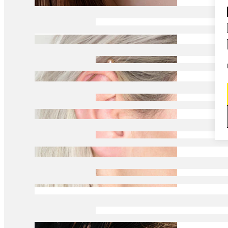
Daith
Industrial