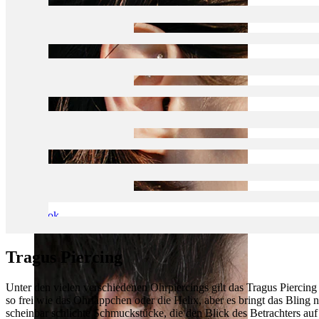
Rook
Tragus Piercing
Unter den vielen verschiedenen Ohrpiercings gilt das Tragus Piercing 
so frei wie das Ohrläppchen oder die Helix, aber es bringt das Bling n
scheinbar schlichte Schmuckstücke, die den Blick des Betrachters auf