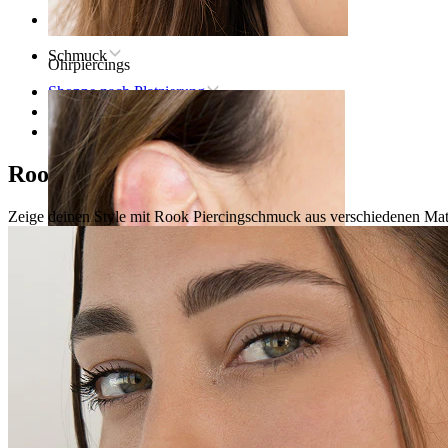
Startseite
Schmuck
Ohrpiercings
Shoppe nach Platzierung
Ohr
Rook
Rook-Piercingschmuck
Zeige deinen Style mit Rook Piercingschmuck aus verschiedenen Mate
Lobe