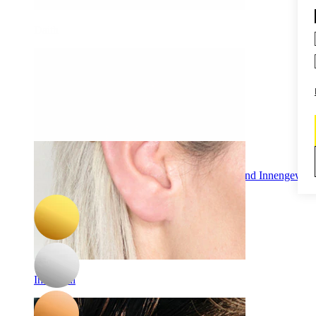
Daith
-15%
Bodymod Premium
Gebogener Stab aus Titan mit Edelsteinenden und Innengewin
9,27 €
10,90 €
Industrial