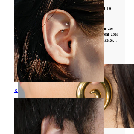
ALLES ÜBER INDUSTRIALSTÄBE ALS OHR-
PIERCINGSCHMUCK
Entdecke Industrialstäbe, speziell entwickelt für die
Verbindung mehrerer Ohrpiercings. Erfahre mehr über
Größen, Verzierungen und Anpassungsmöglichkeiten
für einen einzigartigen Look!
Mehr lesen
Rook