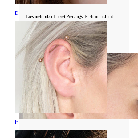
PFLEGE
Daith
Lies mehr über Labret Piercings: Push-in und mit
Gewinde, ideal für Tragus-, Helix- und
Lippenpiercings. Entdecke die Varianten aus
Chirurgenstahl, Titan und 14kt. Gold!
Mehr lesen
Industrial
Arten von Piercingschmuck