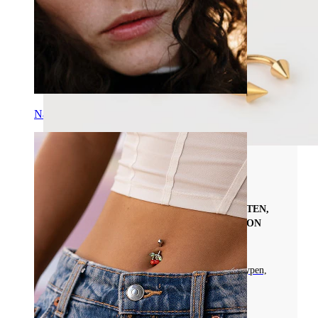
Nase
Arten von Piercingschmuck
ENTDECKE HUFEISEN-PIERCINGS: ARTEN,
VIELSEITIGKEIT UND PFLEGETIPPS VON
EXPERTEN
Infos über Hufeisenpiercings, einschließlich Typen,
Materialien und ideale Platzierung.
Mehr lesen