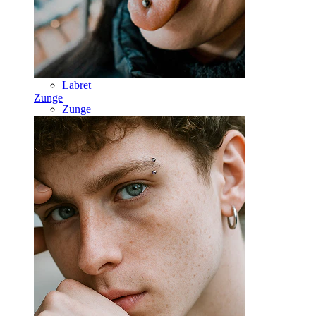
Septum
14kt. Gold
Clip-on
Labret
Zunge
Zunge
Nase
Tragus
Barbell
Rook
Daith
Hufeisen
Ring
Werkzeuge