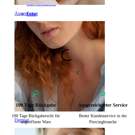
Curved Barbell
Augenbraue
Lobe
Titan
100 Tage Rückgabe
Ausgezeichneter Service
100 Tage Rückgaberecht für
Bester Kundenservice in der
Dermal
ungeöffnete Ware
Piercingbranche