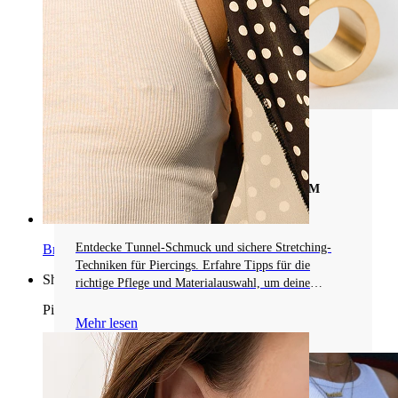
Arten von Piercingschmuck
TUNNELS UND GUTE PRAKTIKTEN ZUM
STRETCHING VON OHREN
Entdecke Tunnel-Schmuck und sichere Stretching-
Brustwarzen
Techniken für Piercings. Erfahre Tipps für die
Shoppe nach Piercingart
richtige Pflege und Materialauswahl, um deine
Körpermodifikationen zu optimieren.
Piercings
Mehr lesen