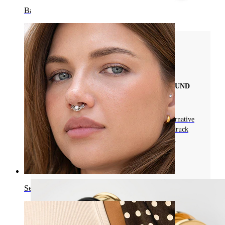
Bauchnabel
Arten von Piercingschmuck
ZOOM AUF FAKE PLUGS FÜR
KÖRPERPIERCINGS: STIL, KOMFORT UND
PFLEGE
Erfahre mehr über Fake Plugs als schicke Alternative
zum Ohrendehnen. Entdecke, wie sie den Eindruck
von gedehnten Ohrläppchen ohne dauerhafte
Veränderungen nachahmen
Mehr lesen
Septum