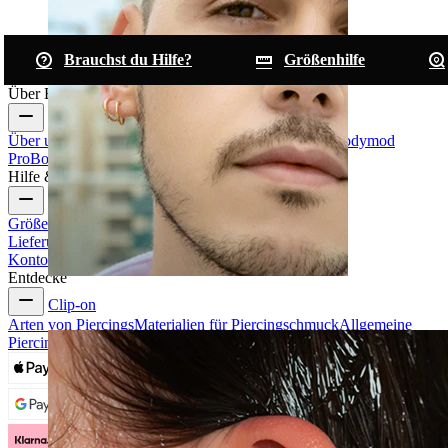
Brauchst du Hilfe?
Größenhilfe
Über Bodymod
Über uns
Blog
Bedingungen & Konditionen
Kontakt
Bodymod
Pro
Bodymod Creators
Bodymod Bewertungen
Hilfe & Infos
Größenhilfe
Bestellung verfolgen
Informationen zur
Lieferung
Rücksendung & Stornierung
Zahlung
Mein
Konto
Bodymod Support
Entdecke
Clip-on
Arten von Piercings
Materialien für Piercingschmuck
Allgemeine
Piercingprobleme und Pflege