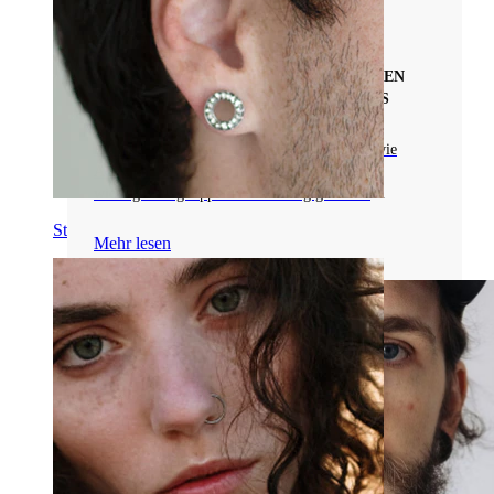
Arten von Piercingschmuck
LEITFADEN FÜR TAPERS ZUM SICHEREN
STRETCHING VON KÖRPERPIERCINGS
Lies mehr über Taper-Piercings, Materialien wie
Acryl und Chirurgenstahl, Dehntechniken und
wichtige Pflegetipps zur Erhaltung gesunder
Piercings.
Stretching
Mehr lesen