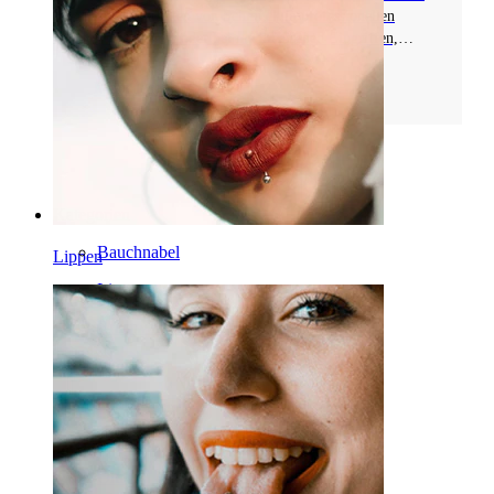
zum Verstecken von Schmuck in professionellen
Umgebungen oder bei medizinischen Eingriffen,
hergestellt aus Materialien wie PTFE oder Silikon.
Mehr lesen
Seite 1 von 2
Kategorien
Bauchnabel
Lippen
Lippen
Brustwarzen
Industrial
Dermal
Helix
Ohr