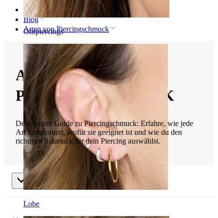
Startseite
Blog
Arten von Piercingschmuck
Ohrpiercings
ARTEN VON
PIERCINGSCHMUCK
Dein kurzer Guide zu Piercingschmuck: Erfahre, wie jede
Art funktioniert, wofür sie geeignet ist und wie du den
richtigen Schmuck für dein Piercing auswählst.
Arten von Piercingschmuck
Lobe