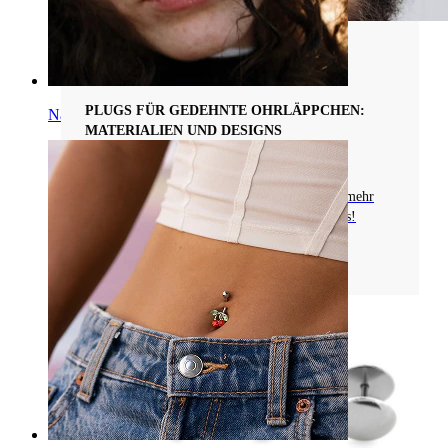
Arten von Piercingschmuck
PLUGS FÜR GEDEHNTE OHRLÄPPCHEN:
Nase
MATERIALIEN UND DESIGNS
Entdecke Plugs für gedehnte Ohrläppchen aus
Chirurgenstahl, Acryl, Holz und mehr. Lerne mehr
über Fixierungsmethoden und kreative Designs!
Mehr lesen