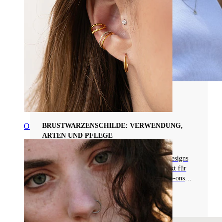
Arten von Piercingschmuck
Ohr
BRUSTWARZENSCHILDE: VERWENDUNG,
ARTEN UND PFLEGE
Erfahre mehr über Brustwarzenschilde, von Designs
und Materialien bis hin zur Trageweise. Perfekt für
alle, die Brustwarzenpiercings haben oder Clip-ons
ausprobieren möchten!
Mehr lesen