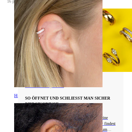
16 posts
Arten von Piercingschmuck
Helix
SO ÖFFNET UND SCHLIESST MAN SICHER P
IERCINGRINGE
Lies diesen Artikel, um zu erfahren, wie du deine
Ringe sicher öffnen und schließen kannst. Hier findest
du Tipps von Profis und bewährte Methoden, um