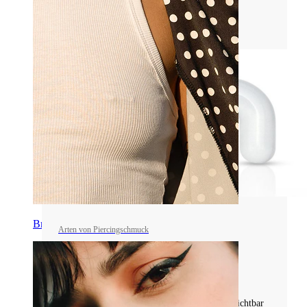
Tipps für die Wahl des perfekten Piercings!
Mehr lesen
Brustwarzen
Arten von Piercingschmuck
ALLES ÜBER PIERCING-RETAINER:
EIGENSCHAFTEN UND VERWENDUNG
Entdecke vielseitige Piercing-Retainer, unverzichtbar