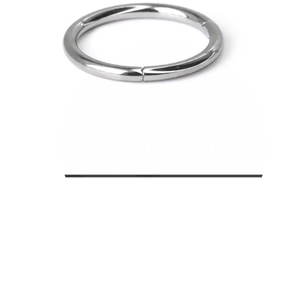
Bodymod Care
Bodymod Premium