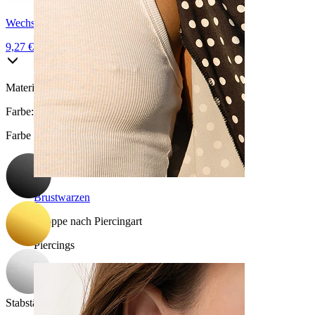
Wechsle zu Titan
9,27 €
10,90 €
Material:
Chirurgenstahl
Farbe
:
Farbe auswählen
Brustwarzen
Shoppe nach Piercingart
Piercings
Stabstärke
: