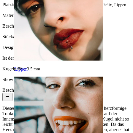
Platzierung:
Tragus, Ohrläppchen, Helix, Conch, Forward helix, Lippen
Material:
Chirurgenstahl
Beschichtungsart:
Ionenplattierung
Stückanzahl:
1
Design:
Herz
Ist der Schmuck beschichtet?:
Ja, ganzer Schmuck
Kugelgröße:
Lippen
3.5 mm
Show pair option:
Ja
Beschreibung
Dieses Labret besteht aus Chirurgenstahl und hat eine herzförmige
Topkugel, die so hergestellt wurde, dass das Gewinde auf der
Innenseite des Stabes sitzt. Das bedeutet, dass du die Kugel nicht so
leicht verlieren kannst, wie bei anderen Schmuckstücken. Da das
Herz nicht rund ist, kann man es nicht genau ausmessen, aber es hat