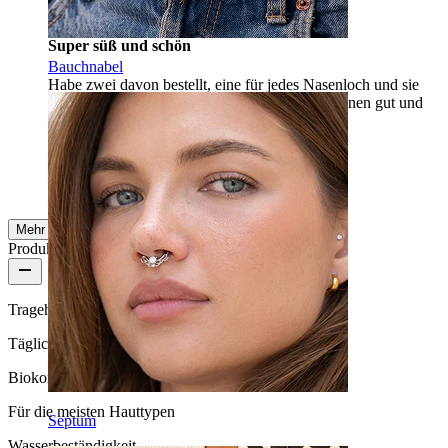
Super süß und schön
Bauchnabel
Habe zwei davon bestellt, eine für jedes Nasenloch und sie
sind einfach so süß! Hält die Farbe im Allgemeinen gut und
ist allergikerfreundlich.
Louise
Verifizierter Kauf
AI-Übersetzung
Original anzeigen
Mehr ansehen
Produktqualität
Tragehäufigkeit
Tägliches Tragen
Biokompatibilität
Für die meisten Hauttypen
Septum
Wasserbeständigkeit