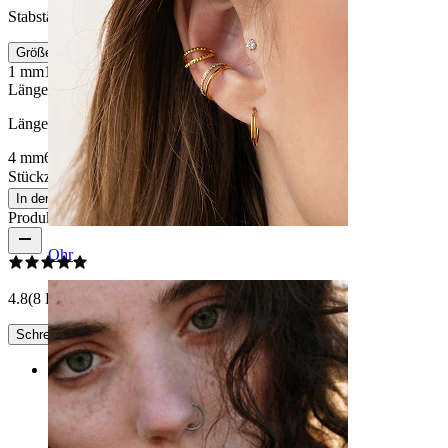
Stabstärke auswählen
Größeninfo
1 mm
1,2 mm
Länge
:
Länge auswählen
4 mm
6 mm
8 mm
Stückzahl: 1
Ändern
In den Warenkorb
Produktbewertungen
Ohr
4.8
(8 Bewertungen)
Schreibe eine Bewertung
Rating
Schön, aber komplizierte Handhabung