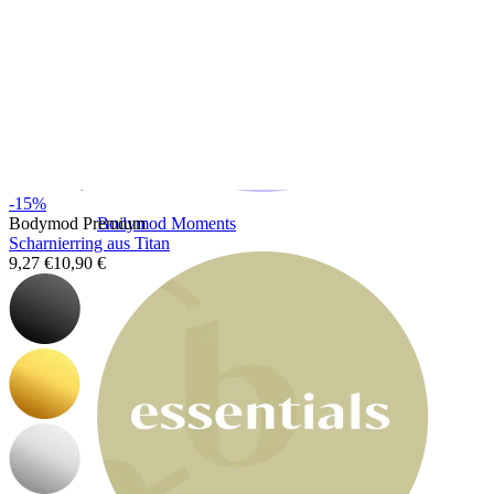
-15%
Bodymod Moments
Bodymod Premium
Scharnierring aus Titan
9,27 €
10,90 €