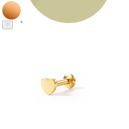
Bodymod Essentials
Kaufe 4, zahle für 3
Shoppe nach Schmuck
Schmuckart