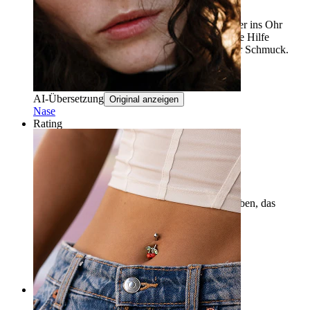
Es muss gut in die Nase geschraubt werden, aber ins Ohr
werden Sie es wahrscheinlich nicht ohne fremde Hilfe
schaffen. Ansonsten ein sehr schöner, niedlicher Schmuck.
Jitka
Verifizierter Kauf
AI-Übersetzung
Original anzeigen
Nase
Rating
Wunderschön, aber schwierig
Perfekt, sehr schön, aber sehr schwer zu schrauben, das
Herzchen ist wirklich klein.
Sara
Verifizierter Kauf
AI-Übersetzung
Original anzeigen
Rating