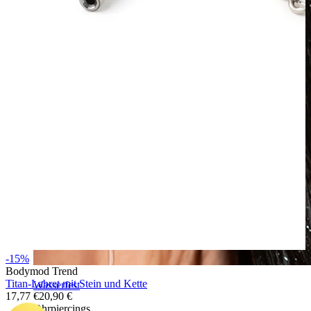
-15%
Bodymod Trend
Titan-Labret mit Stein und Kette
Wasserfest
17,77 €
20,90 €
Ohrpiercings