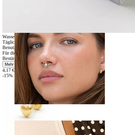
Bauchnabel
Wasserfest
Tägliches Tragen
Benutzerfreundlich
Für die meisten Hauttypen
Beständig
Mehr lesen
4,17 €
4,90 €
-15%
Septum