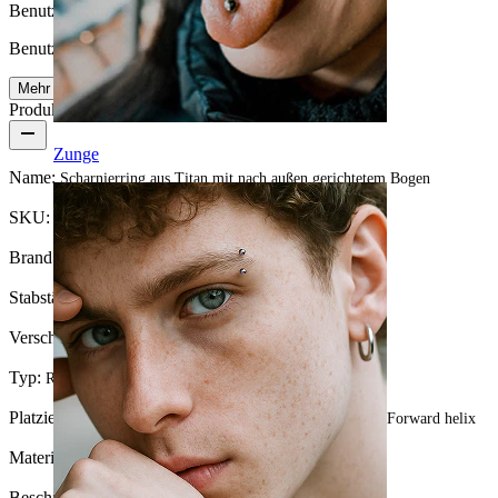
Benutzerfreundlichkeit
Benutzerfreundlich
Mehr lesen
Produktdetails
Zunge
Name:
Scharnierring aus Titan mit nach außen gerichtetem Bogen
SKU:
Ring-191
Brand:
Bodymod Trend
Stabstärke:
1,2 mm
Verschlusstyp:
Scharnier
Typ:
Ring, Huggy
Platzierung:
Tragus, Septum, Ohrläppchen, Helix, Conch, Forward helix
Material:
Titanium
Beschichtungsart: