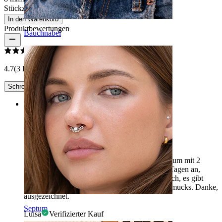
Stückzahl: 1
Ändern
In den Warenkorb
Produktbewertungen
Bauchnabel
4.7
(3 Bewertungen)
Schreibe eine Bewertung
Rating
Italien
Ich schreibe aus Italien, mein Sohn hat das Septum mit 2
Reihen glitzernder Steine bestellt. Es kam in 4 Tagen an,
wunderschön und die Verpackung ist sehr hübsch, es gibt
sogar ein Mikrofasertuch zum Polieren des Schmucks. Danke,
ausgezeichnet.
Septum
Luisa
Verifizierter Kauf