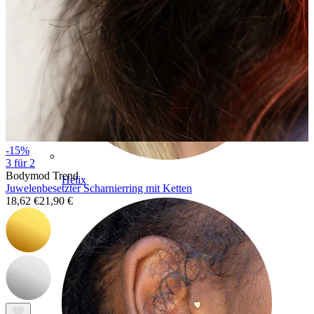
-15%
3 für 2
Bodymod Trend
Helix
Juwelenbesetzter Scharnierring mit Ketten
18,62 €
21,90 €