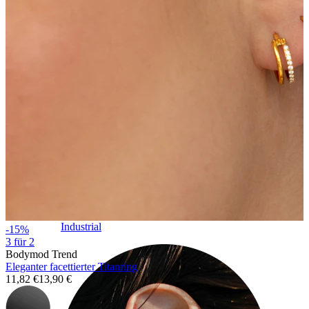
Industrial
-15%
3 für 2
Bodymod Trend
Eleganter facettierter Titanring
11,82 €
13,90 €