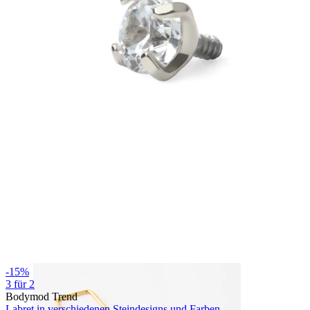
Bodymod Essentials
Kaufe 4, zahle für 3
Shoppe nach Schmuck
Schmuckart
-15%
3 für 2
Bodymod Trend
Labret in verschiedenen Steindesigns und Farben