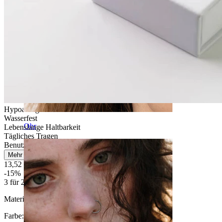
Hypoallergen
Wasserfest
Ohr
Lebenslange Haltbarkeit
Tägliches Tragen
Benutzerfreundlich
Mehr lesen
13,52 €
15,90 €
-15%
3 für 2
Material:
Titanium
Farbe
: