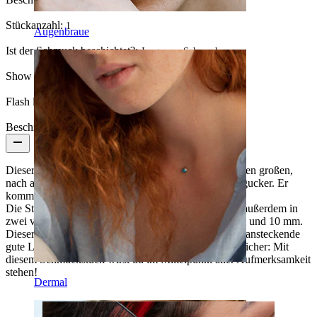
PVD-Beschichtung
Stückanzahl:
1
Augenbraue
Ist der Schmuck beschichtet?:
Ja, ganzer Schmuck
Show pair option:
Ja
Flash label:
3 für 2
Beschreibung
Dieser Scharnierring aus Titan zeichnet sich durch einen großen,
nach außen gerichtetem Bogen und ist ein echter Hingucker. Er
kommt in 4 Farben: Silber, schwarz, rotgold und gold.
Die Stabstärke des Rings misst 1.2 mm. Der Ring ist außerdem in
zwei verschiedenen Längen erhältlich, nämlich: 8 mm und 10 mm.
Dieser tolle Schmuck ist ein Synonym für Abenteuer, ansteckende
gute Laune und passt zu jeder Gelegenheit. Eines ist sicher: Mit
diesem Schmuckstück wirst du im Mittelpunkt aller Aufmerksamkeit
stehen!
Dermal