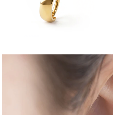
Stretching
14kt. Goldschmuck
Shoppe Titan