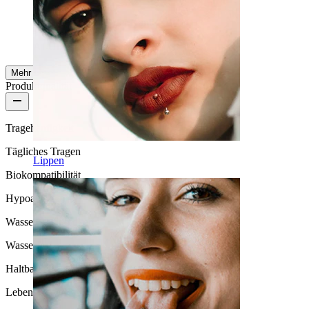
P.Jende
Verifizierter Kauf
AI-Übersetzung
Original anzeigen
Mehr ansehen
Produktqualität
Tragehäufigkeit
Tägliches Tragen
Lippen
Biokompatibilität
Hypoallergen
Wasserbeständigkeit
Wasserfest
Haltbarkeit
Lebenslange Haltbarkeit