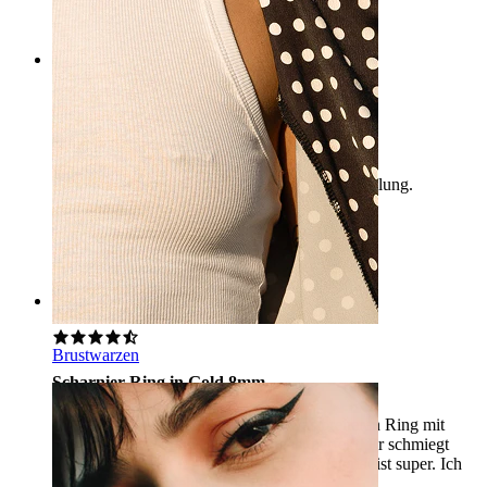
AI-Übersetzung
Original anzeigen
Rating
Segmentring
Schön, aber etwas langsam/schwierige Verriegelung.
Ann
Verifizierter Kauf
AI-Übersetzung
Original anzeigen
Rating
Brustwarzen
Scharnier Ring in Gold 8mm
Ich habe für meinen Helix einen etwas breiteren Ring mit
Scharnier gesucht und dieser Ring ist perfekt. Er schmiegt
sich super um das Ohr herum und das Material ist super. Ich
kann ihn nur empfehlen.