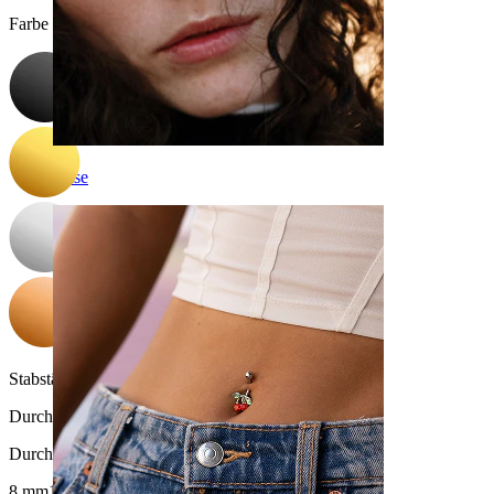
Farbe auswählen
Nase
Stabstärke:
1,2 mm
Durchmesser
:
Durchmesser auswählen
8 mm
10 mm