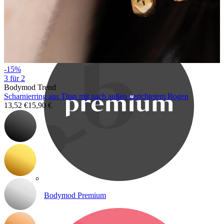
Bodymod Care
-15%
3 für 2
Bodymod Trend
Scharnierring aus Titan mit nach außen gerichtetem Bogen
13,52 €
15,90 €
Bodymod Premium