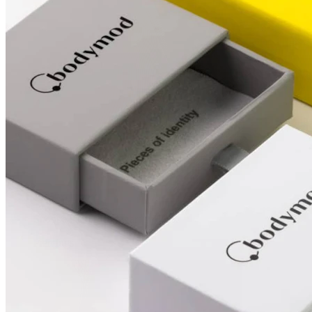
Brustwarzen
Shoppe nach Piercingart
Piercings