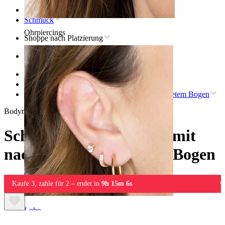
Startseite
Schmuck
Ohrpiercings
Shoppe nach Platzierung
Ohr
Helix
Titan-Helix-Piercingschmuck
Scharnierring aus Titan mit nach außen gerichtetem Bogen
Bodymod Trend
Scharnierring aus Titan mit
nach außen gerichtetem Bogen
Kaufe 3, zahle für 2 – endet in
9h 15m 6s
Lobe