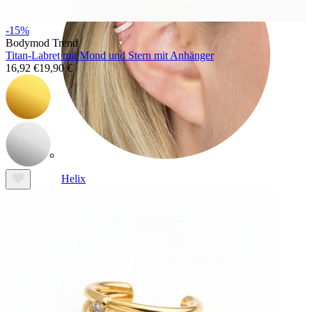
-15%
Bodymod Trend
Titan-Labret mit Mond und Stern mit Anhänger
16,92 €
19,90 €
Helix