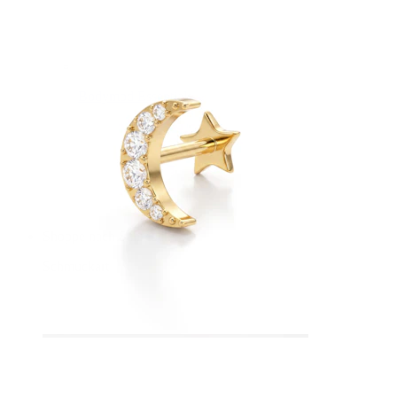
Bodymod Essentials
Kaufe 4, zahle für 3
Shoppe nach Schmuck
Schmuckart