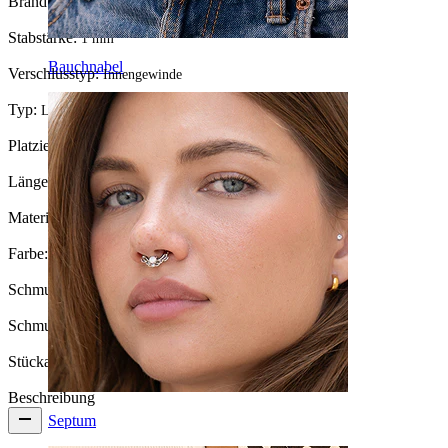
Brand:
Bodymod Trend
Stabstärke:
1 mm
Bauchnabel
Verschlusstyp:
Innengewinde
Typ:
Labret, Ketten
Platzierung:
Ohrläppchen, Helix, Conch
Länge:
6 mm
Material:
Titanium
Farbe:
Silber
Schmucksteinfarbe:
Durchsichtig / Blau
Schmucksteintyp:
Kubischer Zirkonia
Stückanzahl:
1
Beschreibung
Septum