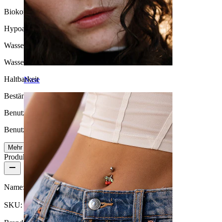
Biokompatibilität
Hypoallergen
Wasserbeständigkeit
Wasserfest
Haltbarkeit
Nase
Beständig
Benutzerfreundlichkeit
Benutzerfreundlich
Mehr lesen
Produktdetails
Name:
Zweier-Set Titan-Labrets mit Weltraum-Motiv
SKU:
Labret-265