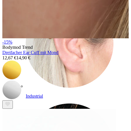
-15%
Bodymod Trend
Dreifacher Ear Cuff mit Mond
12,67 €
14,90 €
Industrial