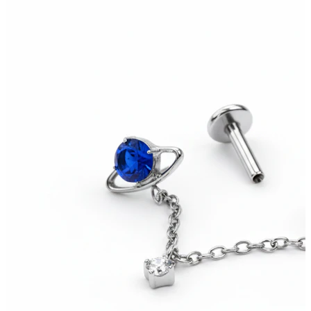
Stretching
14kt. Goldschmuck
Shoppe Titan