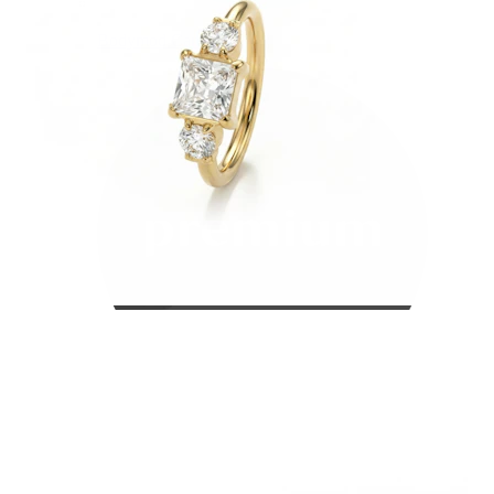
Bodymod Care
Bodymod Premium