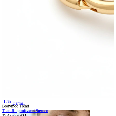
Augenbraue
-15%
Dermal
Bodymod Trend
Titan-Ring mit zwei Sternen
25,42 €
29,90 €