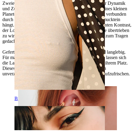
Zweier-Set Titan-Labrets mit Weltraum-Motiv steht für Dynamik
und Zusammengehörigkeit. Ein Labret hat die Form eines kleinen
Planeten, das andere ist mit winzigen Sternen verziert, verbunden
durch eine feine Kette, in deren Mitte ein kleiner Schmucktein
hängt. Klare und blaue Zirkoniasteine sorgen für dezenten Kontrast,
der Look bleibt leicht und ein bisschen kosmisch, ohne übertrieben
zu wirken. Erhältlich in silberner Farbe, ist es als Paar zum Tragen
gedacht
Gefertigt aus Titan, ist es hypoallergen, wasserfest und langlebig.
Für mäßigen Gebrauch geeignet. Dank Innengewinde lassen sich
die Labrets sanft einsetzen und bleiben zuverlässig an ihrem Platz.
Dieses Labret der Marke Bodymod Trend ist daher ein
unverzichtbares Accessoire, um deinen Ohrschmuck aufzufrischen.
Brustwarzen