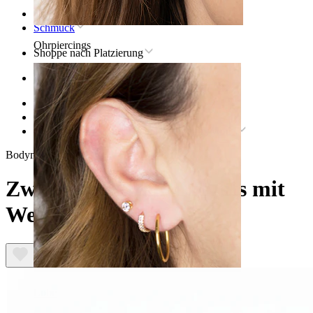
Startseite
Schmuck
Ohrpiercings
Shoppe nach Platzierung
Ohr
Helix
Titan-Helix-Piercingschmuck
Zweier-Set Titan-Labrets mit Weltraum-Motiv
Bodymod Trend
Zweier-Set Titan-Labrets mit
Weltraum-Motiv
Lobe