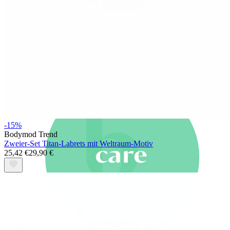
Neuheiten
Kaufe 4, zahle für 3
Bodymod Moments kaufen
Brands
Brands
-15%
Bodymod Trend
Zweier-Set Titan-Labrets mit Weltraum-Motiv
25,42 €
29,90 €