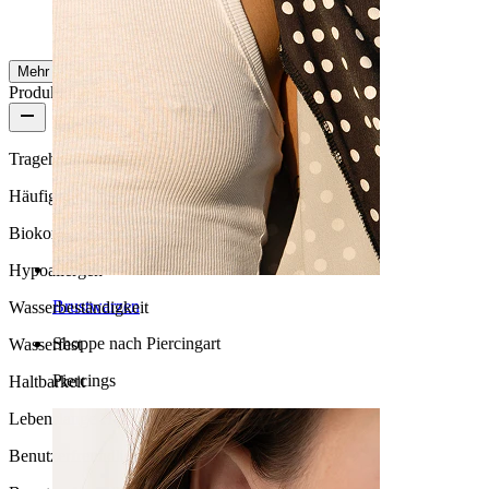
AI-Übersetzung
Original anzeigen
Mehr ansehen
Produktqualität
Tragehäufigkeit
Häufiges Tragen
Biokompatibilität
Hypoallergen
Brustwarzen
Wasserbeständigkeit
Shoppe nach Piercingart
Wasserfest
Piercings
Haltbarkeit
Lebenslange Haltbarkeit
Benutzerfreundlichkeit