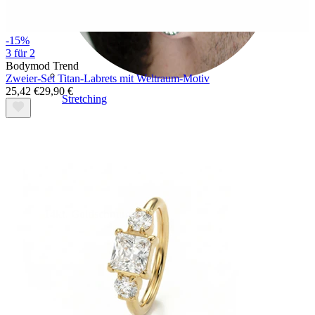
-15%
3 für 2
Bodymod Trend
Zweier-Set Titan-Labrets mit Weltraum-Motiv
25,42 €
29,90 €
Stretching
14kt. Goldschmuck
Shoppe Titan