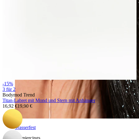
-15%
3 für 2
Bodymod Trend
Titan-Labret mit Mond und Stern mit Anhänger
16,92 €
19,90 €
Wasserfest
Ohrpiercings