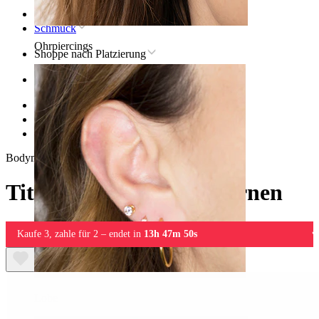
Startseite
Schmuck
Ohrpiercings
Shoppe nach Platzierung
Ohr
Helix
Titan-Helix-Piercingschmuck
Titan-Ring mit zwei Sternen
Bodymod Trend
Titan-Ring mit zwei Sternen
Kaufe 3, zahle für 2 – endet in
13h 47m 50s
Lobe