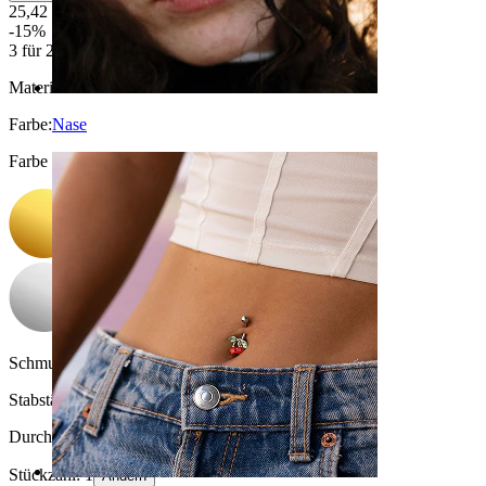
25,42 €
29,90 €
-15%
3 für 2
Material:
Titanium
Farbe
:
Nase
Farbe auswählen
Schmucksteinfarbe:
Durchsichtig / Blau
Stabstärke:
1 mm
Durchmesser:
8 mm
Stückzahl: 1
Ändern