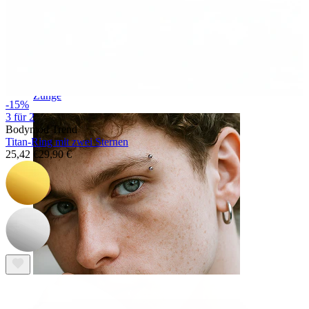
Zunge
-15%
3 für 2
Bodymod Trend
Titan-Ring mit zwei Sternen
25,42 €
29,90 €