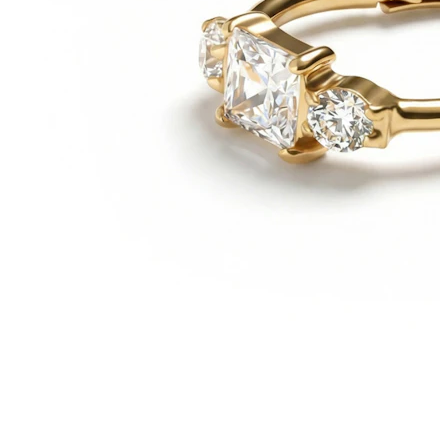
Bodymod Care
Bodymod Premium