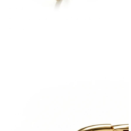
Neuheiten
Kaufe 4, zahle für 3
Bodymod Moments kaufen
Brands
Brands