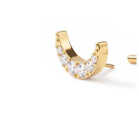
Bodymod Essentials
Kaufe 4, zahle für 3
Shoppe nach Schmuck
Schmuckart