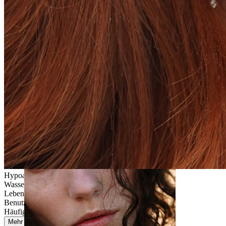
Stretching
Hypoallergen
Wasserfest
Lebenslange Haltbarkeit
Benutzerfreundlich
Häufiges Tragen
Mehr lesen