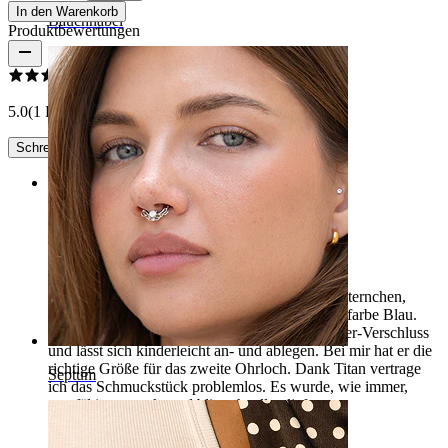
In den Warenkorb
Bauchnabel
Produktbewertungen
5.0
(1 Bewertungen)
Schreibe eine Bewertung
Rating
Funkel, funkel, kleiner Stern… 🌟
An diesem schönen Ring funkeln gleich zwei Sternchen,
einmal in Weiß, und einmal in meiner Lieblingsfarbe Blau.
Der Clicker verfügt über einen stabilen Scharnier-Verschluss
und lässt sich kinderleicht an- und ablegen. Bei mir hat er die
richtige Größe für das zweite Ohrloch. Dank Titan vertrage
Septum
ich das Schmuckstück problemlos. Es wurde, wie immer,
sorgfältig verpackt und blitzschnell geliefert.
Daniela
Verifizierter Kauf