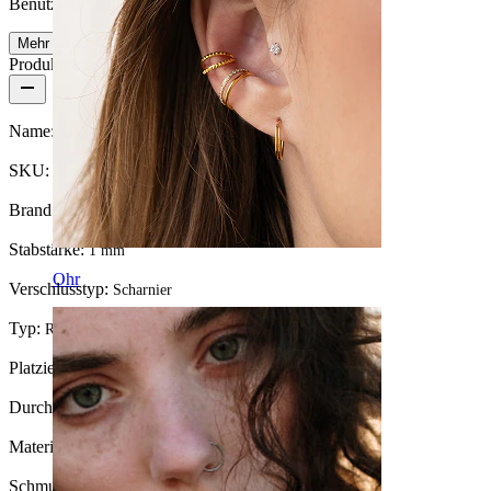
Benutzerfreundlich
Mehr lesen
Produktdetails
Name:
Titan-Ring mit zwei Sternen
SKU:
Ring-257
Brand:
Bodymod Trend
Stabstärke:
1 mm
Ohr
Verschlusstyp:
Scharnier
Typ:
Ring, Huggy
Platzierung:
Ohrläppchen, Helix
Durchmesser:
8 mm
Material:
Titanium
Schmucksteinfarbe:
Durchsichtig / Blau