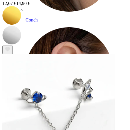
12,67 €
14,90 €
Conch
Daith