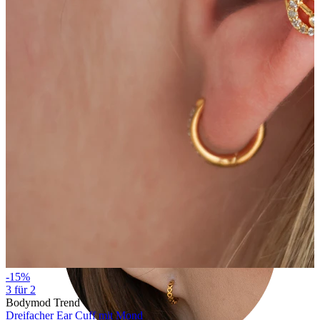
Tragus
-15%
3 für 2
Bodymod Trend
Dreifacher Ear Cuff mit Mond