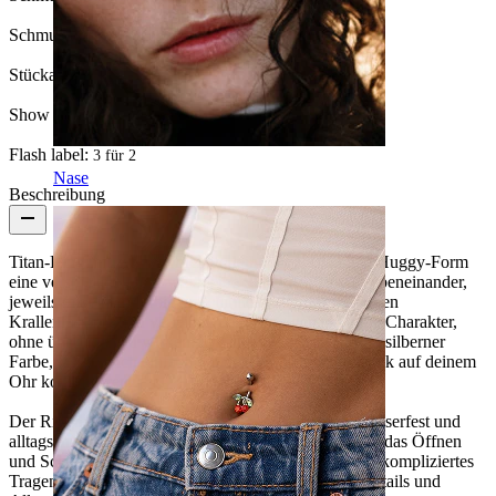
Schmucksteintyp:
Kubischer Zirkonia
Stückanzahl:
1
Show pair option:
Ja
Flash label:
3 für 2
Nase
Beschreibung
Titan-Ring mit zwei Sternen verleiht der klassischen Huggy-Form
eine verspielte Note. Zwei kleine Sternchen sitzen nebeneinander,
jeweils mit einem farbigen Schmuckstein in einer feinen
Krallenfassung und verleihen dem Ring genau genug Charakter,
ohne überladen zu wirken. Erhältlich in goldener und silberner
Farbe, lässt er sich einfach mit dem restlichen Schmuck auf deinem
Ohr kombinieren.
Der Ring besteht aus Titan, was ihn hypoalergen, wasserfest und
alltagstauglich macht. Der Scharnierverschluss macht das Öffnen
und Schließen super easy und sorgt für bequemes, unkompliziertes
Tragen. Ein Ring der Marke Bodymod Trend, der Details und