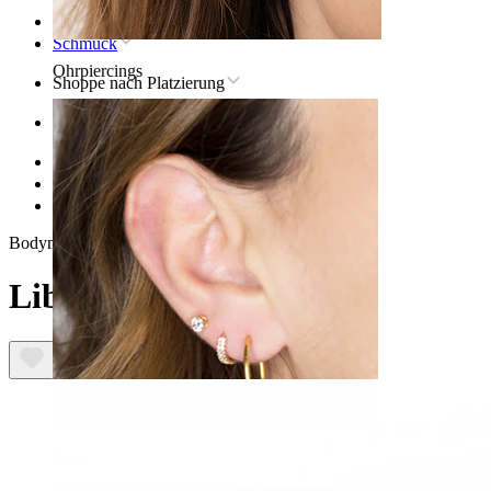
Startseite
Schmuck
Ohrpiercings
Shoppe nach Platzierung
Ohr
Helix
Titan-Helix-Piercingschmuck
Libelle-Labret aus Titan
Bodymod Trend
Libelle-Labret aus Titan
Lobe