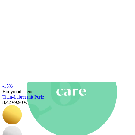
Neuheiten
Kaufe 4, zahle für 3
Bodymod Moments kaufen
Brands
Brands
-15%
Bodymod Trend
Titan-Labret mit Perle
8,42 €
9,90 €