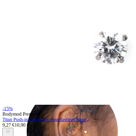
Helix
-15%
Bodymod Premium
Titan Push-in Labret mit eingefasstem Stein
9,27 €
10,90 €