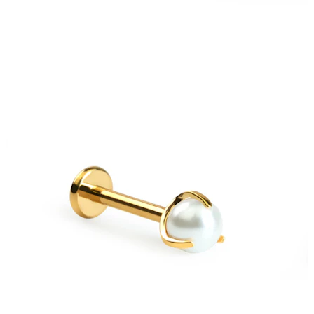
Stretching
14kt. Goldschmuck
Shoppe Titan