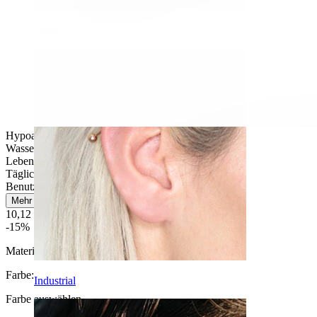
Daith
Hypoallergen
Wasserfest
Lebenslange Haltbarkeit
Tägliches Tragen
Benutzerfreundlich
Mehr lesen
10,12 €
11,90 €
-15%
Material:
Titanium
Farbe
:
Industrial
Farbe auswählen