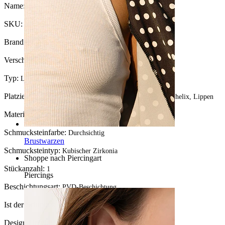
Name:
Titan-Labret mit Stein im Marquiseschliff
SKU:
Labret-199
Brand:
Bodymod Trend
Verschlusstyp:
Innengewinde
Typ:
Labret, Flatback
Platzierung:
Tragus, Ohrläppchen, Helix, Conch, Forward helix, Lippen
Material:
Titanium
Schmucksteinfarbe:
Durchsichtig
Brustwarzen
Schmucksteintyp:
Kubischer Zirkonia
Shoppe nach Piercingart
Stückanzahl:
1
Piercings
Beschichtungsart:
PVD-Beschichtung
Ist der Schmuck beschichtet?:
Ja, ganzer Schmuck
Design Height:
5 mm