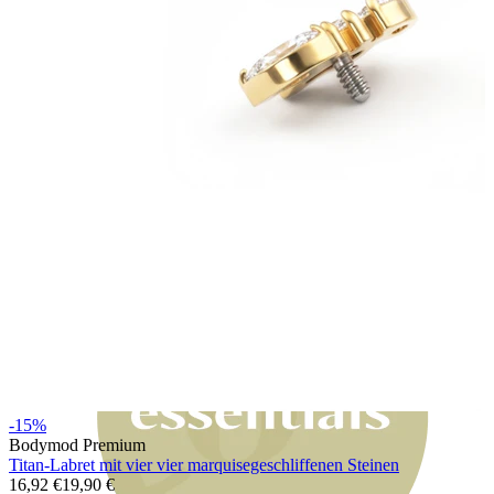
Bodymod Moments
-15%
Bodymod Premium
Titan-Labret mit vier vier marquisegeschliffenen Steinen
16,92 €
19,90 €