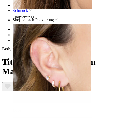
Startseite
Schmuck
Ohrpiercings
Shoppe nach Platzierung
Lippen
Titan-lippenpiercingschmuck
Titan-Labret mit Stein im Marquiseschliff
Bodymod Trend
Titan-Labret mit Stein im
Marquiseschliff
Lobe