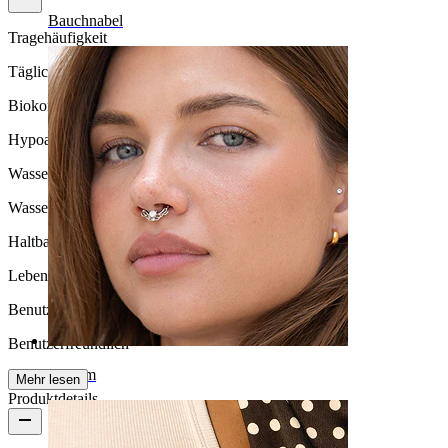
Bauchnabel
Tragehäufigkeit
Tägliches Tragen
Biokompatibilität
Hypoallergen
Wasserbeständigkeit
Wasserfest
Haltbarkeit
Lebenslange Haltbarkeit
Benutzerfreundlichkeit
Benutzerfreundlich
Septum
Mehr lesen
Produktdetails