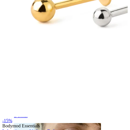
Augenbraue
Dermal
-15%
Bodymod Essentials