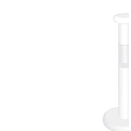
Conch
Daith