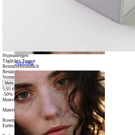
Hypoallergen
Tägliches Tragen
Stretching
Benutzerfreundlich
Beständig
Vermeide Wasserkontakt
Mehr lesen
5,95 €
11,90 €
-50%
Material
:
Material auswählen
Rosenholz / Messing
Ebenholz / Messing
Farbe
: