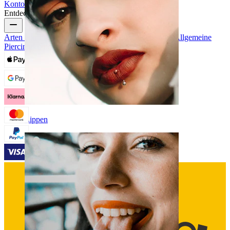
Konto
Bodymod Support
Entdecke
Arten von Piercings
Materialien für Piercingschmuck
Allgemeine
Piercingprobleme und Pflege
Lippen