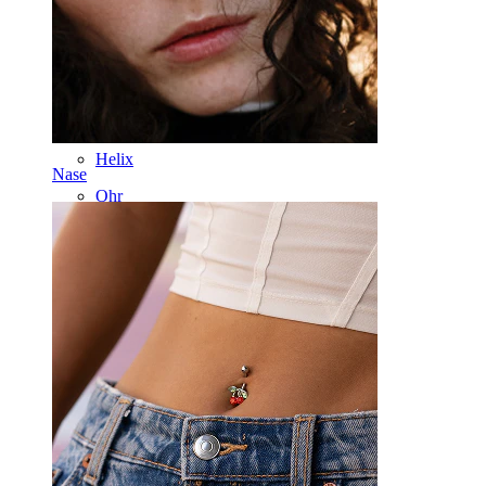
Lippen
Brustwarzen
Industrial
Dermal
Helix
Nase
Ohr
Septum
14kt. Gold
Clip-on
Labret
Zunge
Nase
Tragus