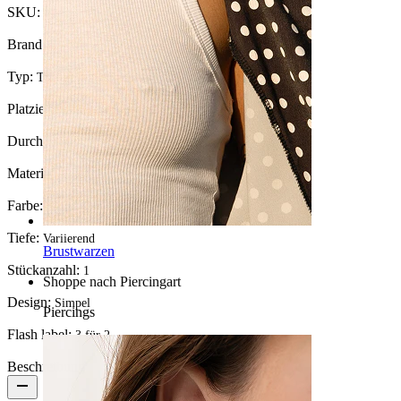
SKU:
Tunnel-74
Brand:
Bodymod Trend
Typ:
Tunnel, Runder Tunnel
Platzierung:
Stretching
Durchmesser fürs Stretch:
6.5 mm.
Material:
Holz
Farbe:
Braun
Tiefe:
Variierend
Brustwarzen
Stückanzahl:
1
Shoppe nach Piercingart
Design:
Simpel
Piercings
Flash label:
3 für 2
Beschreibung