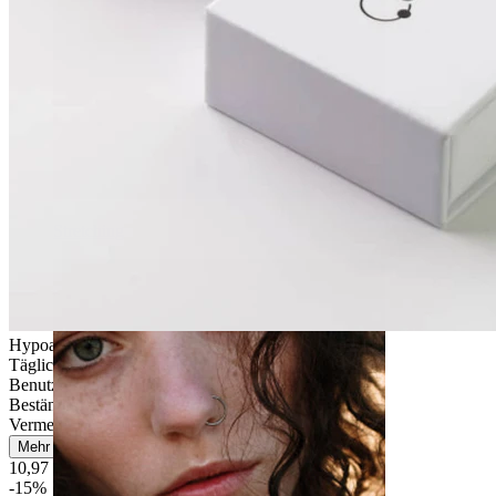
Stretching
Hypoallergen
Tägliches Tragen
Benutzerfreundlich
Beständig
Vermeide Wasserkontakt
Mehr lesen
10,97 €
12,90 €
-15%