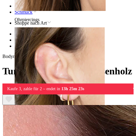
Startseite
Schmuck
Ohrpiercings
Shoppe nach Art
Stretching
Plugs & Tunnels
Tunnel aus dunklem Rosenholz
Bodymod Trend
Tunnel aus dunklem Rosenholz
Kaufe 3, zahle für 2 – endet in
13h 25m 23s
Lobe