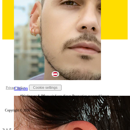
Austria
Privacy policy
Cookie settings
Clip-on
*Werkzeuge & Pflege sind von dieser Promotion ausgeschlossen.
Copyright © 2026 | Bodymod | Blue Monkeys In Space Ltd. | C 94794 | MT26944223 |