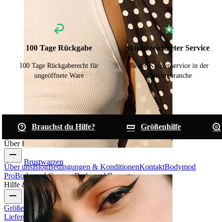
100 Tage Rückgabe
Ausgezeichneter Service
100 Tage Rückgaberecht für
Bester Kundenservice in der
ungeöffnete Ware
Piercingbranche
Brauchst du Hilfe?
Größenhilfe
Über Bodymod
Brustwarzen
Über uns
Blog
Bedingungen & Konditionen
Kontakt
Bodymod
Pro
Bodymod Creators
Bodymod Bewertungen
Hilfe & Infos
Größenhilfe
Bestellung verfolgen
Informationen zur
Lieferung
Rücksendung & Stornierung
Zahlung
Mein