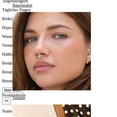
Tragehäufigkeit
Bauchnabel
Tägliches Tragen
Biokompatibilität
Hypoallergen
Wasserbeständigkeit
Vermeide Wasserkontakt
Haltbarkeit
Beständig
Benutzerfreundlichkeit
Benutzerfreundlich
Mehr lesen
Produktdetails
Septum
Name:
Tunnel aus dunklem Rosenholz