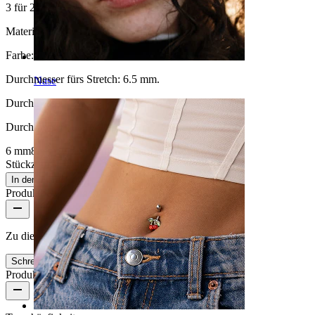
3 für 2
Material:
Holz
Farbe:
Braun
Durchmesser fürs Stretch:
6.5 mm.
Nase
Durchmesser
:
Durchmesser auswählen
6 mm
8 mm
10 mm
12 mm
14 mm
16 mm
Stückzahl: 1
Ändern
In den Warenkorb
Produktbewertungen
Zu diesem Produkt gibt es noch keine Bewertungen
Schreibe eine Bewertung
Produktqualität