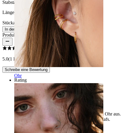
Stabstärke:
1 mm
Länge:
6 mm
Stückzahl: 1
Ändern
In den Warenkorb
Produktbewertungen
5.0
(1 Bewertungen)
Schreibe eine Bewertung
Ohr
Rating
Vereint Komfort mit Stil
Wunderschöne Details und sehen sehr schön im Ohr aus.
Bequem den ganzen Tag und während des Schlafs.
Laura
Verifizierter Kauf