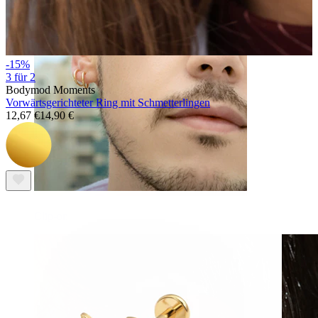
-15%
3 für 2
Bodymod Moments
Vorwärtsgerichteter Ring mit Schmetterlingen
12,67 €
14,90 €
Clip-on