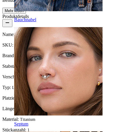
Benutzerfreundlich
Mehr lesen
Produktdetails
Bauchnabel
Name:
Labret aus Titan mit Koi
SKU:
Labret-235
Brand:
Bodymod Trend
Stabstärke:
1 mm
Verschlusstyp:
Innengewinde
Typ:
Labret, Flatback
Platzierung:
Tragus, Ohrläppchen, Helix, Conch
Länge:
6 mm
Material:
Titanium
Septum
Stückanzahl:
1