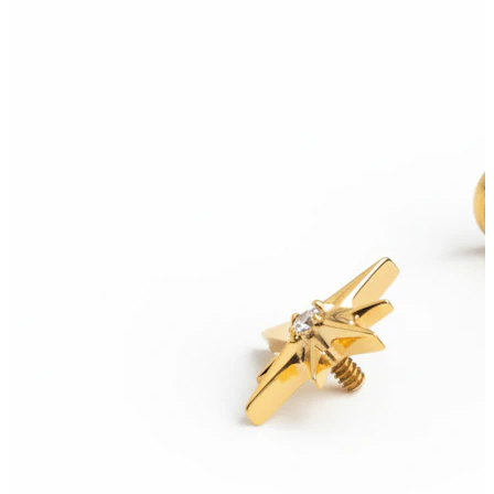
Conch
Daith