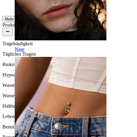
AI-Übersetzung
Original anzeigen
Mehr ansehen
Produktqualität
Tragehäufigkeit
Nase
Tägliches Tragen
Biokompatibilität
Hypoallergen
Wasserbeständigkeit
Wasserfest
Haltbarkeit
Lebenslange Haltbarkeit
Benutzerfreundlichkeit