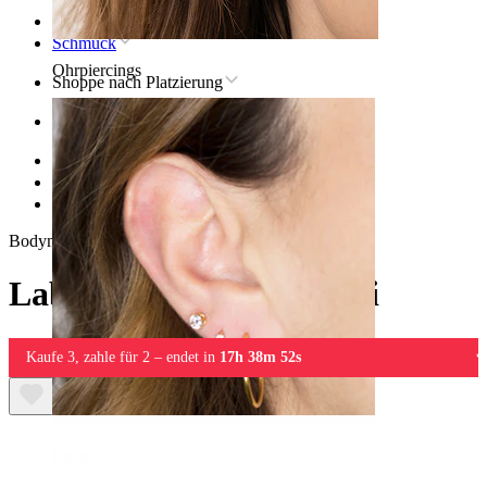
Startseite
Schmuck
Ohrpiercings
Shoppe nach Platzierung
Ohr
Helix
Titan-Helix-Piercingschmuck
Labret aus Titan mit Koi
Bodymod Trend
Labret aus Titan mit Koi
Kaufe 3, zahle für 2 – endet in
17h 38m 52s
Lobe