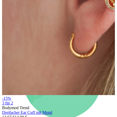
Neuheiten
Kaufe 4, zahle für 3
Bodymod Moments kaufen
Brands
Brands
-15%
3 für 2
Bodymod Trend
Dreifacher Ear Cuff mit Mond