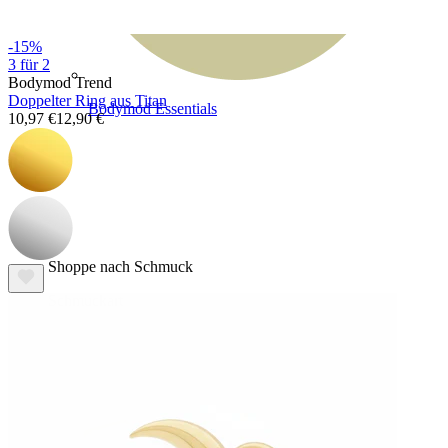
-15%
3 für 2
Bodymod Trend
Doppelter Ring aus Titan
Bodymod Essentials
10,97 €
12,90 €
Kaufe 4, zahle für 3
Shoppe nach Schmuck
Schmuckart