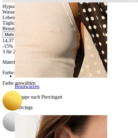
Hypoallergen
Wasserfest
Lebenslange Haltbarkeit
Tägliches Tragen
Benutzerfreundlich
Mehr lesen
14,37 €
16,90 €
-15%
3 für 2
Material:
Titanium
Farbe
:
Farbe auswählen
Brustwarzen
Shoppe nach Piercingart
Piercings