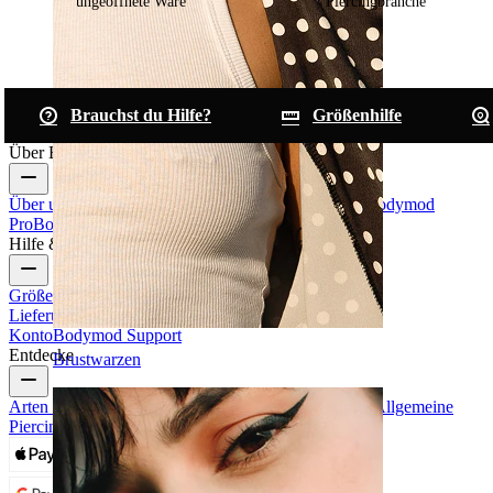
ungeöffnete Ware
Piercingbranche
Brauchst du Hilfe?
Größenhilfe
Über Bodymod
Über uns
Blog
Bedingungen & Konditionen
Kontakt
Bodymod
Pro
Bodymod Creators
Bodymod Bewertungen
Hilfe & Infos
Größenhilfe
Bestellung verfolgen
Informationen zur
Lieferung
Rücksendung & Stornierung
Zahlung
Mein
Konto
Bodymod Support
Entdecke
Brustwarzen
Arten von Piercings
Materialien für Piercingschmuck
Allgemeine
Piercingprobleme und Pflege