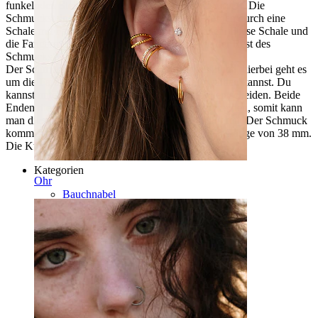
funkelnden Steinen an jedem Ende des Stabs verziert. Die
Schmucksteine haben eine runde Form und werden durch eine
Schale mit Fangarmen in dem Schmuck gehalten. Diese Schale und
die Fangarme kommen in derselben Farbe wie der Rest des
Schmucks.
Der Schmuck ist in verschiedenen Farben erhältlich, hierbei geht es
um die Farbe des Stabs selbst, welche du auswählen kannst. Du
kannst unter zwischen blank, rotgold und gold entscheiden. Beide
Enden dieses Schmucks können abgeschraubt werden, somit kann
man diesen Schmuck leicht einführen und ausführen. Der Schmuck
kommt in einer Stabstärke von 1,6 mm und einer Länge von 38 mm.
Die Kugelgröße beträgt 6 mm.
Kategorien
Ohr
Bauchnabel
Lippen
Brustwarzen
Industrial
Dermal
Helix