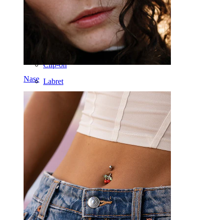
Ohr
Septum
14kt. Gold
Clip-on
Nase
Labret
Zunge
Nase
Tragus
Barbell
Rook
Daith
Hufeisen
Ring