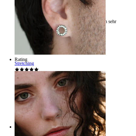
Schön
Ich empfehle es, es sieht toll am Ohr aus, ich bin sehr
zufrieden.
Natalia
Verifizierter Kauf
AI-Übersetzung
Original anzeigen
Rating
Stretching
Liebling :)
Super schön. Ich werde das sicher oft tragen.
Ave
Verifizierter Kauf
AI-Übersetzung
Original anzeigen
Rating