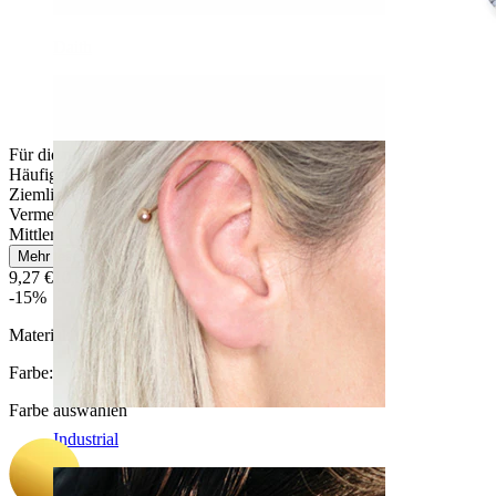
Daith
Für die meisten Hauttypen
Häufiges Tragen
Ziemlich leicht
Vermeide Wasserkontakt
Mittlere Haltbarkeit
Mehr lesen
9,27 €
10,90 €
-15%
Material:
Chirurgenstahl / Messing
Farbe
:
Farbe auswählen
Industrial