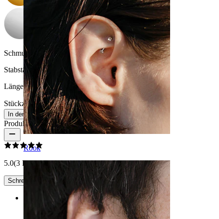
Schmucksteinfarbe:
Durchsichtig
Stabstärke:
1,6 mm
Länge:
38 mm
Stückzahl: 1
Ändern
In den Warenkorb
Produktbewertungen
Rook
5.0
(3 Bewertungen)
Schreibe eine Bewertung
Rating