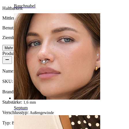
Bauchnabel
Haltbarkeit
Mittlere Haltbarkeit
Benutzerfreundlichkeit
Ziemlich leicht
Mehr lesen
Produktdetails
Name:
Industrialstab mit klaren Steinen
SKU:
Barbell-180
Brand:
Bodymod Trend
Stabstärke:
1,6 mm
Septum
Verschlusstyp:
Außengewinde
Typ:
Barbell