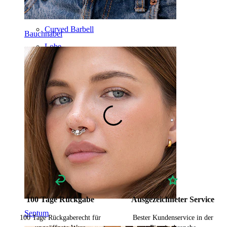
Werkzeuge
Curved Barbell
Bauchnabel
Lobe
Titan
100 Tage Rückgabe
Ausgezeichneter Service
Septum
100 Tage Rückgaberecht für
Bester Kundenservice in der