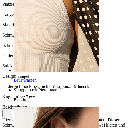
Platzierung:
Industrial
Länge:
38 mm
Material:
Chirurgenstahl / Messing
Schmucksteinfarbe:
Durchsichtig
Schmucksteintyp:
Kubischer Zirkonia
Ist der Artikel geklebt?:
Ja
Stückanzahl:
1
Design:
Simpel
Brustwarzen
Ist der Schmuck beschichtet?:
Ja, ganzer Schmuck
Shoppe nach Piercingart
Kugelgröße:
7 mm
Piercings
Beschreibung
Hier kannst du ein elegantes Industrialpiercing betrachten. Dieser
Schmuck besteht aus Chirurgenstahl und wurde mit zwei klaren und