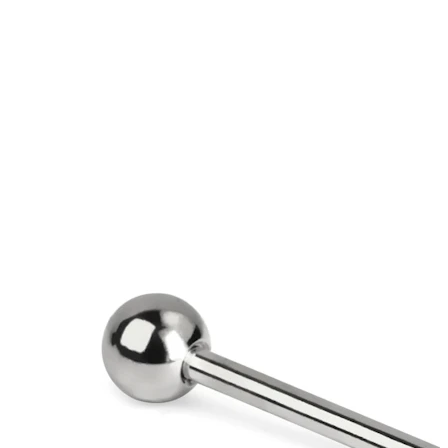
Stretching
14kt. Goldschmuck
Shoppe Titan