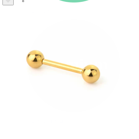
Bodymod Care
Bodymod Premium