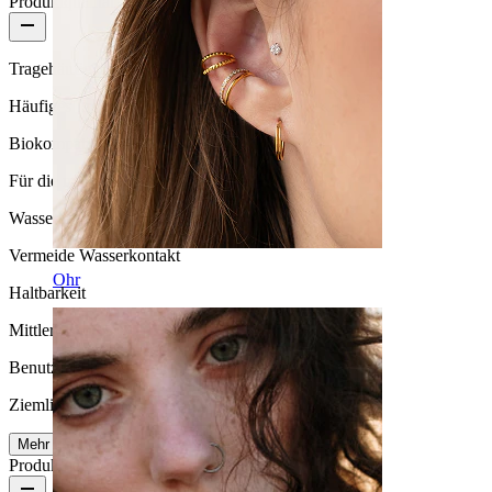
Produktqualität
Tragehäufigkeit
Häufiges Tragen
Biokompatibilität
Für die meisten Hauttypen
Wasserbeständigkeit
Vermeide Wasserkontakt
Ohr
Haltbarkeit
Mittlere Haltbarkeit
Benutzerfreundlichkeit
Ziemlich leicht
Mehr lesen
Produktdetails