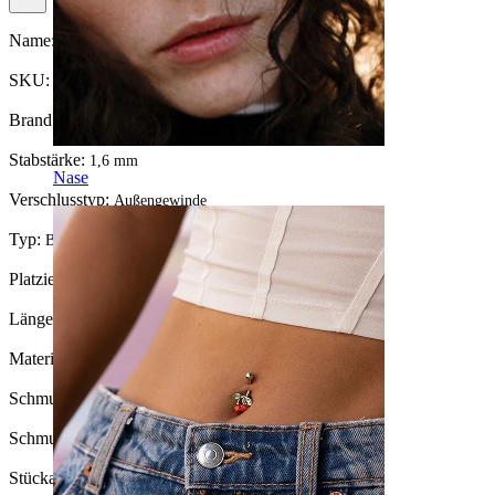
Name:
Industrialstab mit Blättern und Steinen
SKU:
Barbell-100
Brand:
Bodymod Trend
Stabstärke:
1,6 mm
Nase
Verschlusstyp:
Außengewinde
Typ:
Barbell
Platzierung:
Industrial
Länge:
38 mm
Material:
Chirurgenstahl / Messing
Schmucksteinfarbe:
Durchsichtig
Schmucksteintyp:
Kubischer Zirkonia
Stückanzahl:
1