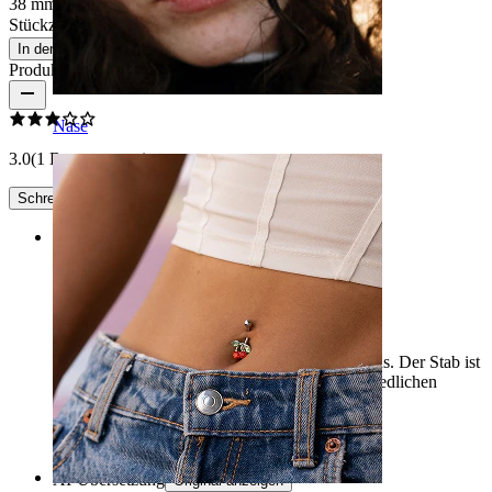
38 mm
Stückzahl: 1
Ändern
In den Warenkorb
Produktbewertungen
Nase
3.0
(1 Bewertungen)
Schreibe eine Bewertung
Rating
Naja
Hat zwar eine super Qualität und sieht schön aus. Der Stab ist
aber zu lang für mein Ohr, sollte es in unterschiedlichen
Längen geben.
Julia
Verifizierter Kauf
AI-Übersetzung
Original anzeigen