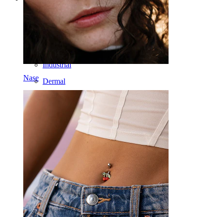
Bauchnabel
Lippen
Brustwarzen
Industrial
Nase
Dermal
Helix
Ohr
Septum
14kt. Gold
Clip-on
Labret
Zunge
Nase