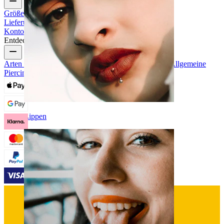
Größenhilfe
Bestellung verfolgen
Informationen zur
Lieferung
Rücksendung & Stornierung
Zahlung
Mein
Konto
Bodymod Support
Entdecke
Arten von Piercings
Materialien für Piercingschmuck
Allgemeine
Piercingprobleme und Pflege
Lippen