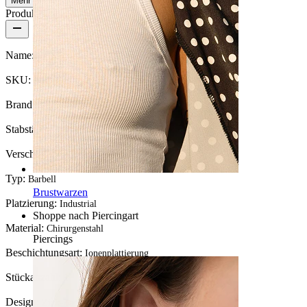
Mehr lesen
Produktdetails
Name:
Gewellter Industrialstab
SKU:
Barbell-24
Brand:
Bodymod Trend
Stabstärke:
1,6 mm
Verschlusstyp:
Außengewinde
Typ:
Barbell
Brustwarzen
Platzierung:
Industrial
Shoppe nach Piercingart
Material:
Chirurgenstahl
Piercings
Beschichtungsart:
Ionenplattierung
Stückanzahl:
1
Design:
Zick-Zack