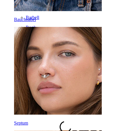
Tragus
Barbell
Bauchnabel
Rook
Daith
Hufeisen
Ring
Werkzeuge
Curved Barbell
Lobe
Titan
Septum