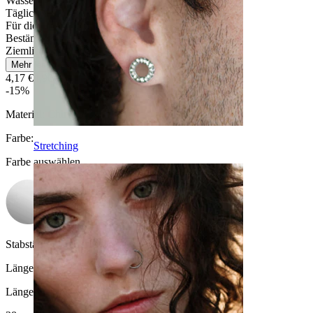
Wasserfest
Tägliches Tragen
Für die meisten Hauttypen
Beständig
Ziemlich leicht
Mehr lesen
4,17 €
4,90 €
-15%
Material:
Chirurgenstahl
Farbe
:
Stretching
Farbe auswählen
Stabstärke:
1,6 mm
Länge
:
Länge auswählen