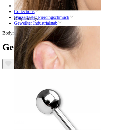
Startseite
Collections
Wasserfester Piercingschmuck
Ohrpiercings
Gewellter Industrialstab
Bodymod Trend
Gewellter Industrialstab
Lobe