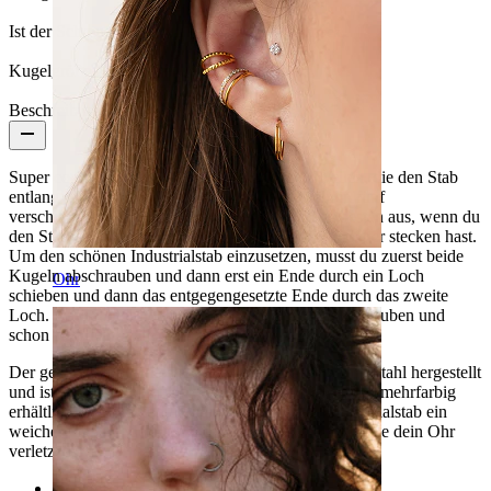
Ist der Schmuck beschichtet?:
Ja, ganzer Schmuck
Kugelgröße:
5 mm
Beschreibung
Super cooler
Industrialstab
mit zwei kleinen Wellen, die den Stab
entlang rollen. Dieses Schmuckstück kannst du in fünf
verschiedenen Farben bestellen und es sieht am besten aus, wenn du
den Stab etwas schräg in deinen beiden Piercinglöcher stecken hast.
Um den schönen Industrialstab einzusetzen, musst du zuerst beide
Kugeln abschrauben und dann erst ein Ende durch ein Loch
Ohr
schieben und dann das entgegengesetzte Ende durch das zweite
Loch. Danach nur noch beide Schließkugeln aufschrauben und
schon sitzt dein Industrialstab an der richtigen Stelle.
Der gewellte Industrialstab wurde aus chirurgischen Stahl hergestellt
und ist in den Farben blank, schwarz, blau, gold oder mehrfarbig
erhältlich. Das wellige Design verleiht diesem Industrialstab ein
weiches, abgerundetes Bild und kann in keinster Weise dein Ohr
verletzen.
Kategorien