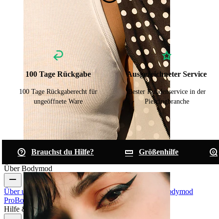
100 Tage Rückgabe
Ausgezeichneter Service
100 Tage Rückgaberecht für
Bester Kundenservice in der
ungeöffnete Ware
Piercingbranche
Brauchst du Hilfe?
Größenhilfe
Brustwarzen
Über Bodymod
Über uns
Blog
Bedingungen & Konditionen
Kontakt
Bodymod
Pro
Bodymod Creators
Bodymod Bewertungen
Hilfe & Infos