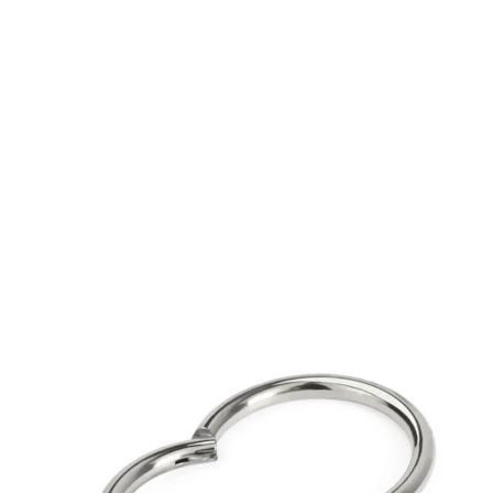
Conch
Daith