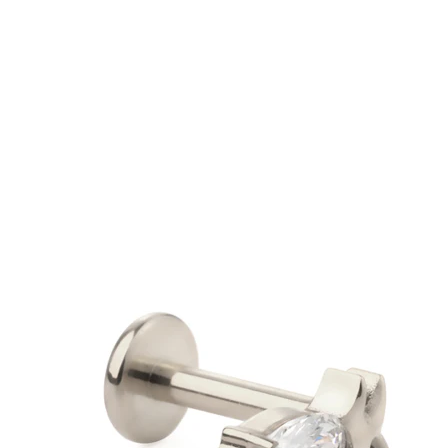
Neuheiten
Kaufe 4, zahle für 3
Bodymod Moments kaufen
Brands
Brands