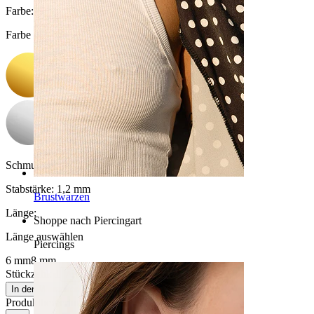
Farbe
:
Farbe auswählen
Schmucksteinfarbe:
Durchsichtig
Stabstärke:
1,2 mm
Brustwarzen
Länge
:
Shoppe nach Piercingart
Länge auswählen
Piercings
6 mm
8 mm
Stückzahl: 1
Ändern
In den Warenkorb
Produktbewertungen