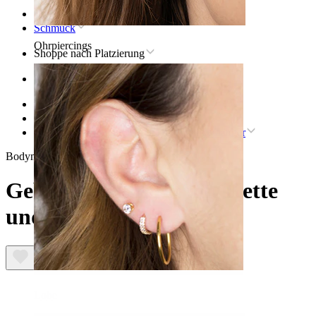
Startseite
Schmuck
Ohrpiercings
Shoppe nach Platzierung
Ohr
Helix
Titan-Helix-Piercingschmuck
Gebogenes Labret mit Kette und Steinanhänger
Bodymod Trend
Gebogenes Labret mit Kette
und Steinanhänger
Lobe