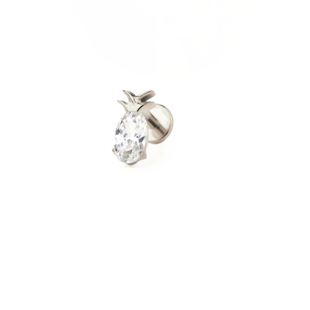
Stretching
14kt. Goldschmuck
Shoppe Titan