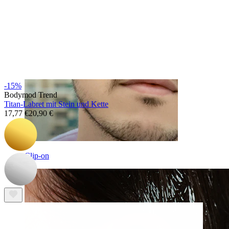
-15%
Bodymod Trend
Titan-Labret mit Stein und Kette
17,77 €
20,90 €
Clip-on