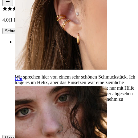
4.0
(1 Bewertungen)
Schreibe eine Bewertung
Rating
Schön, aber schwer einzusetzen
Wir sprechen hier von einem sehr schönen Schmuckstück. Ich
Ohr
trage es im Helix, aber das Einsetzen war eine ziemliche
Herausforderung. Ich konnte das Schmuckstück nur mit Hilfe
einer anderen Person ins Piercing schrauben, aber abgesehen
davon sitzt es sehr gut im Ohr und ist sehr angenehm zu
tragen.
Panka
Verifizierter Kauf
AI-Übersetzung
Original anzeigen