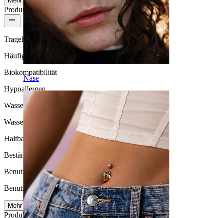
Mehr ansehen
Produktqualität
Tragehäufigkeit
Häufiges Tragen
Biokompatibilität
Nase
Hypoallergen
Wasserbeständigkeit
Wasserfest
Haltbarkeit
Beständig
Benutzerfreundlichkeit
Benutzerfreundlich
Mehr lesen
Produktdetails