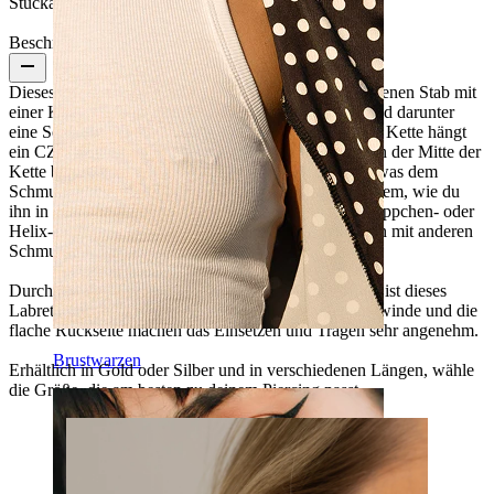
Stückanzahl:
1
Beschreibung
Dieses elegante Titan-Labret besteht aus einem gebogenen Stab mit
einer Kette, die beide Enden miteinander verbindet und darunter
eine Schlaufe bildet. An einer kleinen Schlaufe an der Kette hängt
ein CZ-Stein in Lünettenfassung. Da der Stein nicht in der Mitte der
Kette befestigt ist, hängt er immer am tiefsten Punkt, was dem
Schmuckstück einen anderen Effekt verleiht, je nachdem, wie du
ihn in deinem Ohr anbringst. Es sieht toll aus in Ohrläppchen- oder
Helix-Piercings, allein oder als Teil einer Kombination mit anderen
Schmuckstücken.
Durch die Verwendung von Titan in Implantatqualität ist dieses
Labret hypoallergen und sehr langlebig. Das Innengewinde und die
flache Rückseite machen das Einsetzen und Tragen sehr angenehm.
Brustwarzen
Erhältlich in Gold oder Silber und in verschiedenen Längen, wähle
die Größe, die am besten zu deinem Piercing passt.