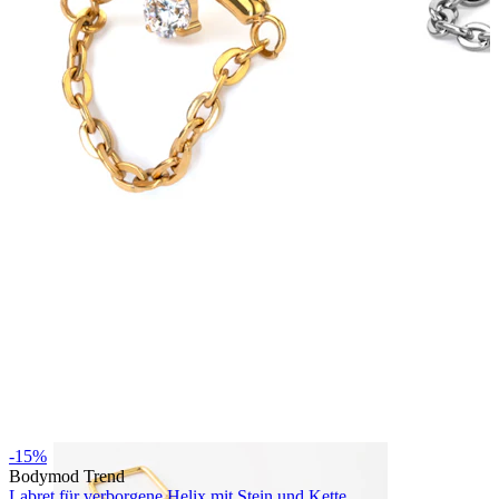
Bodymod Essentials
Kaufe 4, zahle für 3
Shoppe nach Schmuck
Schmuckart
-15%
Bodymod Trend
Labret für verborgene Helix mit Stein und Kette