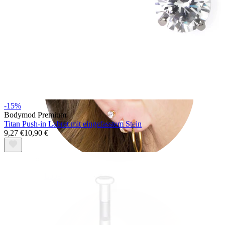
-15%
Bodymod Premium
Titan Push-in Labret mit eingefasstem Stein
9,27 €
10,90 €
Lobe