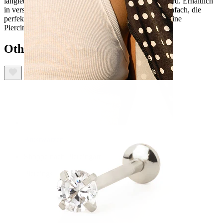
langlebigen Bestandteil deiner Schmucksammlung wird. Erhältlich
in verschiedenen Längen und Ausführungen, ist es einfach, die
perfekte Passform für deinen einzigartigen Stil und deine
Piercingbedürfnisse zu finden.
Others also bought
Brustwarzen
Shoppe nach Piercingart
Piercings