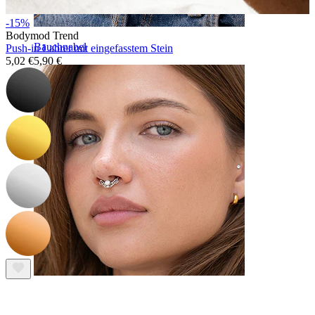
-15%
Bodymod Trend
Bauchnabel
Push-in Labret mit eingefasstem Stein
5,02 €
5,90 €
Septum