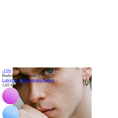
Zunge
-15%
Bodymod Essentials
Labret in verschiedenen Farben
1,62 €
1,90 €