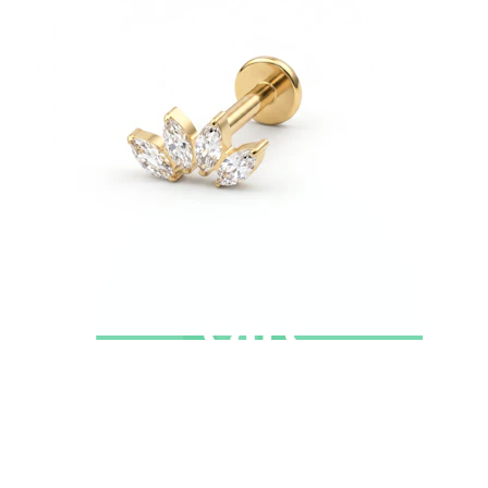
Neuheiten
Kaufe 4, zahle für 3
Bodymod Moments kaufen
Brands
Brands