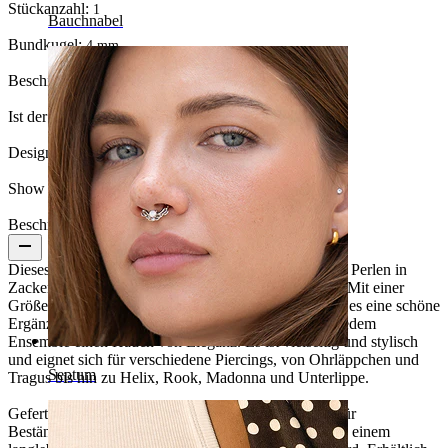
Stückanzahl:
1
Bauchnabel
Bundkugel:
4 mm.
Beschichtungsart:
PVD-Beschichtung
Ist der Schmuck beschichtet?:
Ja, ganzer Schmuck
Design Height:
5 mm
Show pair option:
Ja
Beschreibung
Dieses elegante Titan-Labret ist mit drei synthetischen Perlen in
Zackenfassung besetzt, die eine zarte Perle umgeben. Mit einer
Größe von zierlichen 5 mm an der breitesten Stelle ist es eine schöne
Ergänzung zu deiner Ohrschmuckreihe und verleiht jedem
Ensemble einen Hauch von Eleganz. Es ist vielseitig und stylisch
und eignet sich für verschiedene Piercings, von Ohrläppchen und
Septum
Tragus bis hin zu Helix, Rook, Madonna und Unterlippe.
Gefertigt aus hypoallergenem Titan, ist dieses Stück für
Beständigkeit und Komfort entworfen, wodurch es zu einem