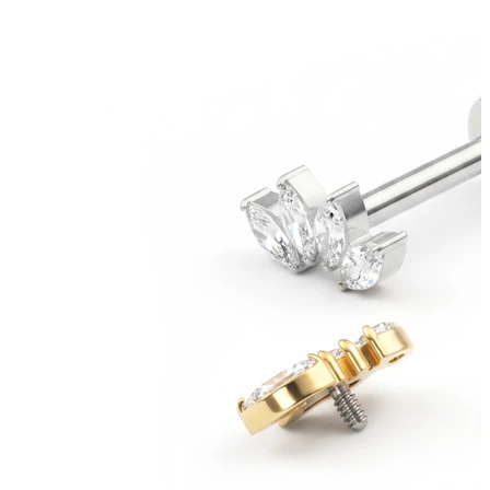
Bodymod Care
Bodymod Premium