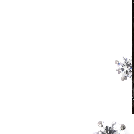
Wasserfest
Ohrpiercings