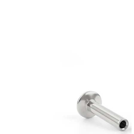
Bodymod Essentials
Kaufe 4, zahle für 3
Shoppe nach Schmuck
Schmuckart