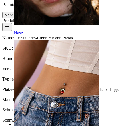
Benutzerfreundlich
Mehr lesen
Produktdetails
Nase
Name:
Feines Titan-Labret mit drei Perlen
SKU:
Labret-192
Brand:
Bodymod Premium
Verschlusstyp:
Innengewinde
Typ:
Mini Labret, Labret, Flatback
Platzierung:
Tragus, Ohrläppchen, Helix, Conch, Forward helix, Lippen
Material:
Titanium
Schmucksteinfarbe:
white pearl
Schmucksteintyp:
Perlenimitat