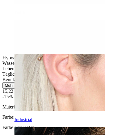
Daith
Hypoallergen
Wasserfest
Lebenslange Haltbarkeit
Tägliches Tragen
Benutzerfreundlich
Mehr lesen
15,22 €
17,90 €
-15%
Material:
Titanium
Farbe
:
Industrial
Farbe auswählen