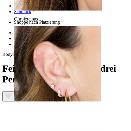
Startseite
Schmuck
Ohrpiercings
Shoppe nach Platzierung
Lippen
Titan-lippenpiercingschmuck
Feines Titan-Labret mit drei Perlen
Bodymod Premium
Feines Titan-Labret mit drei
Perlen
Lobe