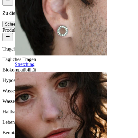
Zu diesem Produkt gibt es noch keine Bewertungen
Schreibe eine Bewertung
Produktqualität
Tragehäufigkeit
Tägliches Tragen
Stretching
Biokompatibilität
Hypoallergen
Wasserbeständigkeit
Wasserfest
Haltbarkeit
Lebenslange Haltbarkeit
Benutzerfreundlichkeit