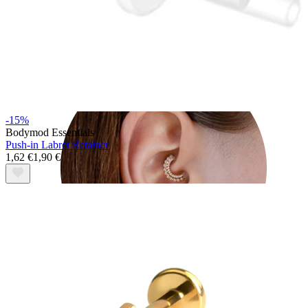
Conch
-15%
Bodymod Essentials
Push-in Labret Retainer
1,62 €
1,90 €
Daith