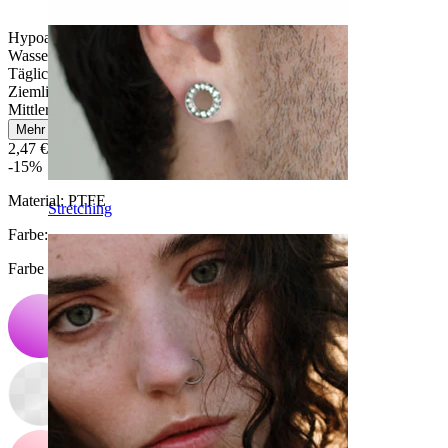
Hypoallergen
Wasserfest
Tägliches Tragen
Ziemlich leicht
Mittlere Haltbarkeit
Mehr lesen
2,47 €
2,90 €
-15%
Material:
PTFE
Stretching
Farbe
:
Farbe auswählen