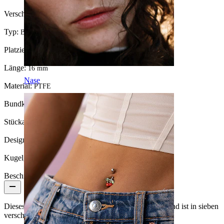
Verschlusstyp:
Außengewinde
Typ:
Barbell
Platzierung:
Zunge
Länge:
16 mm
Nase
Material:
PTFE
Bundkugel:
6 mm.
Stückanzahl:
1
Design:
Glitzer
Kugelgröße:
6 mm
Beschreibung
Dieses schöne Zungenpiercing besteht aus Bioplast und ist in sieben
verschiedenen Farben erhältlich.