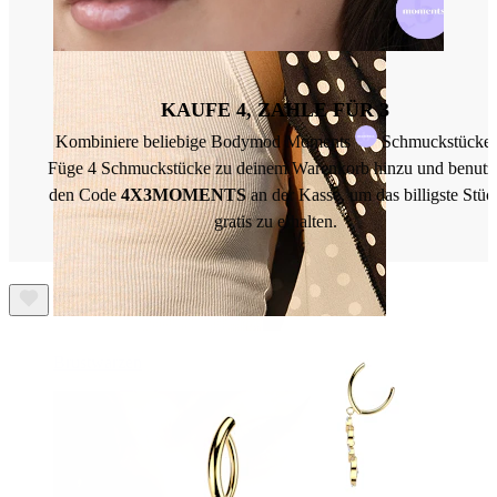
KAUFE 4, ZAHLE FÜR 3
Kombiniere beliebige Bodymod Moments
Schmuckstücke.
Füge 4 Schmuckstücke zu deinem Warenkorb hinzu und benutz
den Code
4X3MOMENTS
an der Kasse, um das billigste Stüc
gratis zu erhalten.
Brustwarzen