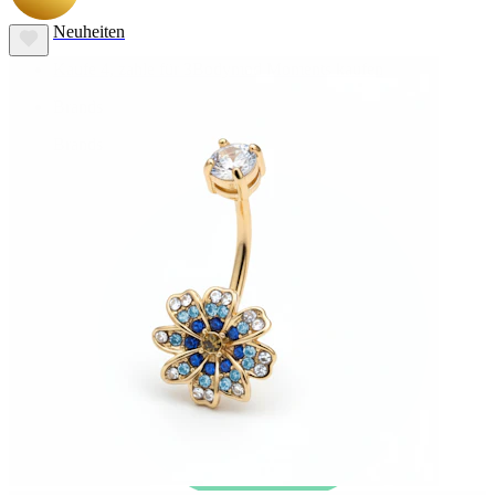
Neuheiten
Kaufe 4, zahle für 3
Bodymod Moments kaufen
Brands
Brands