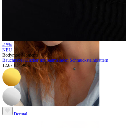
Augenbraue
-15%
NEU
Bodymod Moments
Bauchnabel-Klicker mit baumelnden Schmucksteinblättern
12,67 €
14,90 €
Dermal