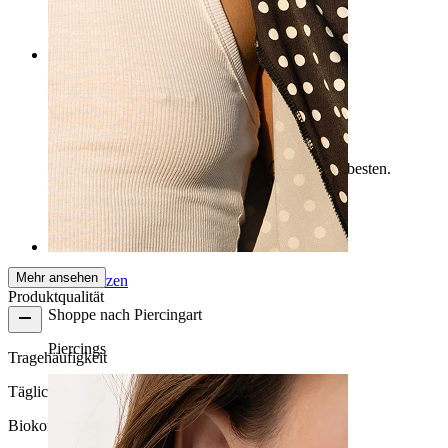
AI-Übersetzung
Original anzeigen
Rating
Mega
Ich empfehle die farblose Farbe, sie funkelt am besten.
Anna
Verifizierter Kauf
AI-Übersetzung
Original anzeigen
Mehr ansehen
Brustwarzen
Produktqualität
Shoppe nach Piercingart
Piercings
Tragehäufigkeit
Tägliches Tragen
Biokompatibilität