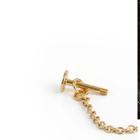
Wasserfest
Ohrpiercings