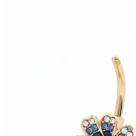
Bodymod Care
Bodymod Premium