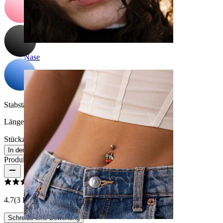
Nase
Stabstärke:
1,6 mm
Länge:
16 mm
Stückzahl: 1
Ändern
In den Warenkorb
Produktbewertungen
4.7
(3 Bewertungen)
Schreibe eine Bewertung