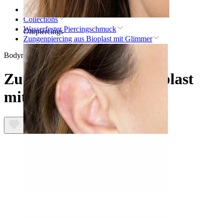
Startseite
Collections
Wasserfester Piercingschmuck
Ohrpiercings
Zungenpiercing aus Bioplast mit Glimmer
Bodymod Moments
Zungenpiercing aus Bioplast
mit Glimmer
Lobe