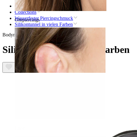
Startseite
Collections
Wasserfester Piercingschmuck
Ohrpiercings
Silikontunnel in vielen Farben
Bodymod Essentials
Silikontunnel in vielen Farben
Lobe