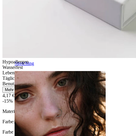
Hypoallergen
Stretching
Wasserfest
Lebenslange Haltbarkeit
Tägliches Tragen
Benutzerfreundlich
Mehr lesen
4,17 €
4,90 €
-15%
Material:
Silikon
Farbe
:
Farbe auswählen