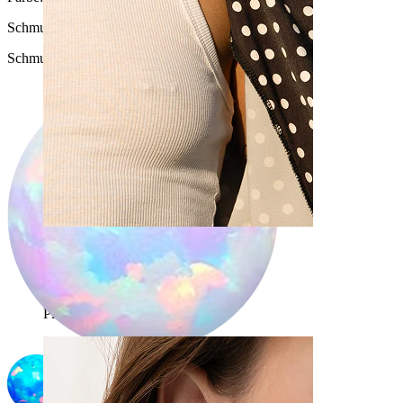
Schmucksteinfarbe
:
Schmucksteinfarbe auswählen
Brustwarzen
Shoppe nach Piercingart
Piercings