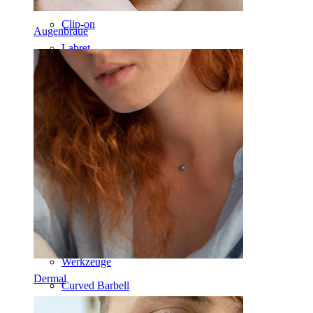
14kt. Gold
Clip-on
Augenbraue
Labret
Zunge
Nase
Tragus
Barbell
Rook
Daith
Hufeisen
Ring
Werkzeuge
Dermal
Curved Barbell
Lobe