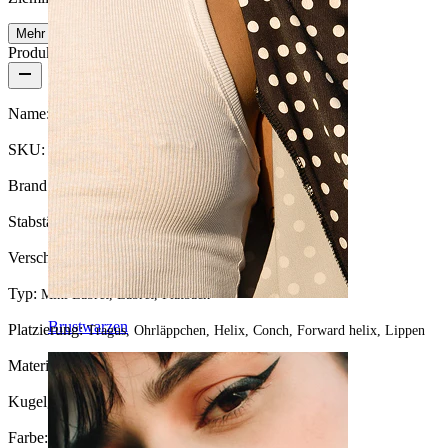
Mehr lesen
Produktdetails
Name:
Push-in Labret mit Opal
SKU:
Labret-125
Brand:
Bodymod Trend
Stabstärke:
1,2 mm
Verschlusstyp:
Push-In
Typ:
Mini Labret, Labret, Flatback
Brustwarzen
Platzierung:
Tragus, Ohrläppchen, Helix, Conch, Forward helix, Lippen
Material:
Chirurgenstahl
Kugelgröße:
3 mm.
Farbe:
Silber