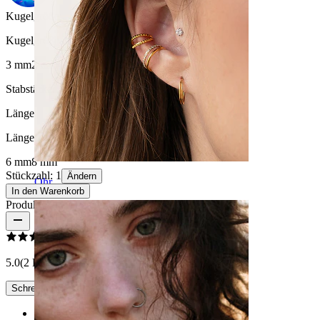
Kugelgröße
:
Kugelgröße auswählen
3 mm
2 mm
4 mm
Stabstärke:
1,2 mm
Länge
:
Länge auswählen
6 mm
8 mm
Stückzahl: 1
Ändern
Ohr
In den Warenkorb
Produktbewertungen
5.0
(2 Bewertungen)
Schreibe eine Bewertung
Rating