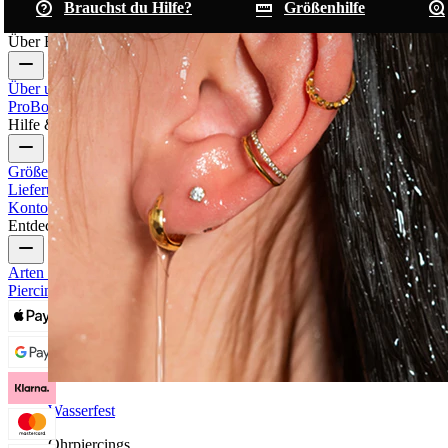
Brauchst du Hilfe?
Größenhilfe
Über Bodymod
Über uns
Blog
Bedingungen & Konditionen
Kontakt
Bodymod
Pro
Bodymod Creators
Bodymod Bewertungen
Hilfe & Infos
Größenhilfe
Bestellung verfolgen
Informationen zur
Lieferung
Rücksendung & Stornierung
Zahlung
Mein
Konto
Bodymod Support
Entdecke
Arten von Piercings
Materialien für Piercingschmuck
Allgemeine
Piercingprobleme und Pflege
Wasserfest
Ohrpiercings