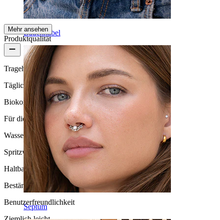
AI-Übersetzung
Original anzeigen
Mehr ansehen
Bauchnabel
Produktqualität
Tragehäufigkeit
Tägliches Tragen
Biokompatibilität
Für die meisten Hauttypen
Wasserbeständigkeit
Spritzwassergeschützt
Haltbarkeit
Beständig
Benutzerfreundlichkeit
Septum
Ziemlich leicht