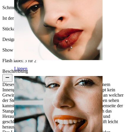
Schmucksteintyp:
Synthetischer Opal
Ist der Artikel geklebt?:
Ja
Stückanzahl:
1
Design:
Simpel
Show pair option:
Ja
Flash label:
3 für 2
Lippen
Beschreibung
Dieses Labret ist weder mit einem Außen- noch mit einem
Innengewinde ausgestattet - tatsächlich hat es überhaupt kein
Gewinde. Es kommt lediglich mit einem kleinen Stift, an welcher
der Stein befestigt wurde. Wie du in der Abbildung oben sehen
kannst, ist der Stift leicht gebogen, sodass er in die Innenseite der
Stange einrastet. Der Schmuck wird also einfach durch das
Herausziehen und Wiedereinsetzen des Stifts geöffnet und
geschlossen. Es hört sich vielleicht so an, als ob der Stift leicht
herausfallen könnte, dies ist jedoch nicht der Fall.