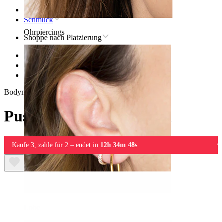
Startseite
Schmuck
Ohrpiercings
Shoppe nach Platzierung
Ohr
Conch
Push-in Labret mit Opal
Bodymod Trend
Push-in Labret mit Opal
Kaufe 3, zahle für 2 – endet in
12h 34m 48s
Lobe