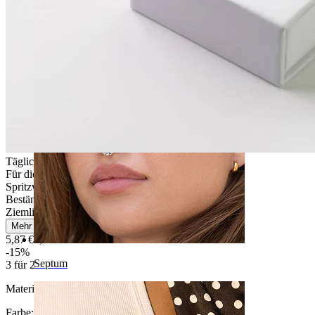
Bauchnabel
Tägliches Tragen
Für die meisten Hauttypen
Spritzwassergeschützt
Beständig
Ziemlich leicht
Mehr lesen
5,87 €
6,90 €
-15%
Septum
3 für 2
Material:
Chirurgenstahl
Farbe:
Silber