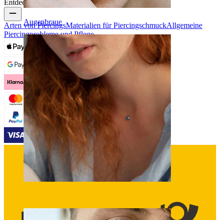
Entdecke
Augenbraue
Arten von Piercings
Materialien für Piercingschmuck
Allgemeine
Piercingprobleme und Pflege
Dermal