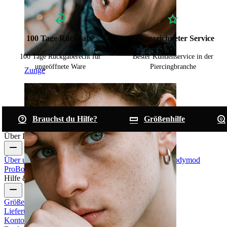
100 Tage Rückgabe
Ausgezeichneter Service
100 Tage Rückgaberecht für
Bester Kundenservice in der
ungeöffnete Ware
Piercingbranche
Zunge
Brauchst du Hilfe?
Größenhilfe
Über Bodymod
Über uns
Blog
Bedingungen & Konditionen
Kontakt
Bodymod
Pro
Bodymod Creators
Bodymod Bewertungen
Hilfe & Infos
Größenhilfe
Bestellung verfolgen
Informationen zur
Lieferung
Rücksendung & Stornierung
Zahlung
Mein
Konto
Bodymod Support