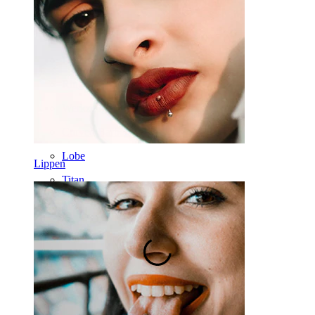
Rook
Daith
Hufeisen
Ring
Werkzeuge
Curved Barbell
Lobe
Lippen
Titan