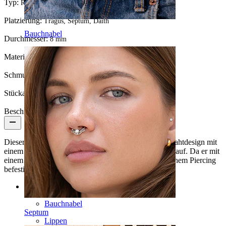
Typ:
Ring
Platzierung:
Tragus, Septum, Daith
Bauchnabel
Durchmesser:
8 mm
Material:
Chirurgenstahl / Messing
Schmucksteinfarbe:
Schwarz
Stückanzahl:
1
Beschreibung
Dieser nach vorne gerichtete Ring weist ein Stacheldrahtdesign mit
einem schwarzen herzförmigen Edelstein in der Mitte auf. Da er mit
einem Scharnier versehen ist, lässt er sich leicht in deinem Piercing
befestigen.
Kategorien
Bauchnabel
Septum
Lippen