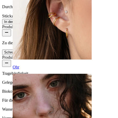
Durchmesser:
8 mm
Stückzahl: 1
Ändern
In den Warenkorb
Produktbewertungen
Zu diesem Produkt gibt es noch keine Bewertungen
Schreibe eine Bewertung
Produktqualität
Ohr
Tragehäufigkeit
Gelegentliches Tragen
Biokompatibilität
Für die meisten Hauttypen
Wasserbeständigkeit