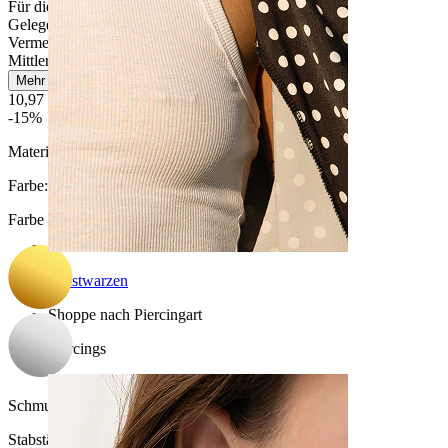
Für die meisten Hauttypen
Gelegentliches Tragen
Vermeide Wasserkontakt
Mittlere Haltbarkeit
Mehr lesen
10,97 €
12,90 €
-15%
Material:
Chirurgenstahl / Messing
Farbe
:
Farbe auswählen
Brustwarzen
Shoppe nach Piercingart
Piercings
Schmucksteinfarbe:
Schwarz
Stabstärke:
1,2 mm