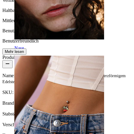
Vermeide Wasserkontakt
Haltbarkeit
Mittlere Haltbarkeit
Benutzerfreundlichkeit
Benutzerfreundlich
Nase
Mehr lesen
Produktdetails
Name:
Nach vorne gerichteter Ring mit Stacheldraht und herzförmigem
Edelstein
SKU:
Ring-233
Brand:
Bodymod Moments
Stabstärke:
1,2 mm
Verschlusstyp:
Scharnier