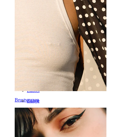
Brustwarzen
Industrial
Dermal
Helix
Ohr
Septum
14kt. Gold
Clip-on
Labret
Brustwarzen
Zunge
Nase
Tragus
Barbell