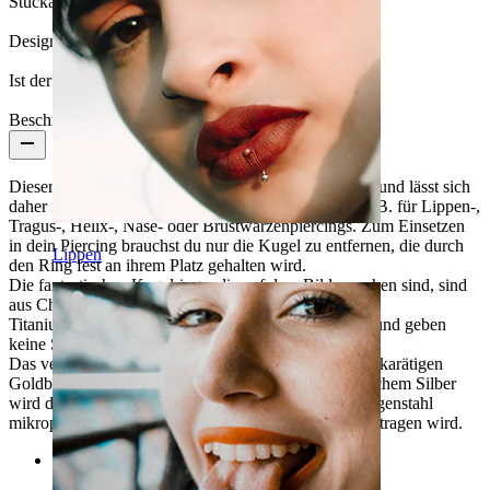
Stückanzahl:
1
Design:
Simpel
Ist der Schmuck beschichtet?:
Ja, ganzer Schmuck
Beschreibung
Dieser vielseitige Kugelring kommt in vielen Größen und lässt sich
daher für viele verschiedene Piercings verwenden, z. B. für Lippen-,
Tragus-, Helix-, Nase- oder Brustwarzenpiercings. Zum Einsetzen
in dein Piercing brauchst du nur die Kugel zu entfernen, die durch
Lippen
den Ring fest an ihrem Platz gehalten wird.
Die fantastischen Kugelringe, die auf dem Bild zu sehen sind, sind
aus Chirurgenstahl gefertigt und haben eine dünne
Titaniumbeschichtung. Beide Materialien sind sicher und geben
keine Spuren von Nickel ab.
Das vergoldete Modell verdankt seine Farbe einer 14-karätigen
Goldbeschichtung. Die Farbe des Modells in metallischem Silber
wird durch ein Verfahren erreicht, bei dem der Chirurgenstahl
mikropoliert wird, ohne dass eine Beschichtung aufgetragen wird.
Kategorien