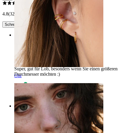
4.8
(32 Bewertungen)
Schreibe eine Bewertung
Rating
Perfekt für lob
Super, gut für Lob, besonders wenn Sie einen größeren
Durchmesser möchten :)
Ohr
A.M
Verifizierter Kauf
AI-Übersetzung
Original anzeigen
Rating
Beeindruckt