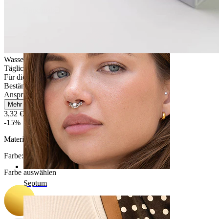
Bauchnabel
Wasserfest
Tägliches Tragen
Für die meisten Hauttypen
Beständig
Anspruchsvoll
Mehr lesen
3,32 €
3,90 €
-15%
Material:
Chirurgenstahl
Farbe
:
Farbe auswählen
Septum