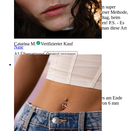
Ein Stück von ausgezeichneter Qualität zu einem super
günstigen Preis! Ich war skeptisch gegenüber dieser Methode,
um das Piercing zu schließen, aber es hält im Alltag, beim
Baden und beim Schlafen, ohne jemals abzufallen! P.S. - Es
gibt viele Videos auf YouTube, die zeigen, wie man diese Art
von Piercings einfach anbringt :)
Catarina M.
Verifizierter Kauf
Nase
AI-Übersetzung
Original anzeigen
Rating
Schwierig zu installieren
Schönes Schmuckstück, aber leider konnte ich es am Ende
nicht installieren. Ich habe einen Durchmesser von 6 mm
bestellt.
Sera
Verifizierter Kauf
AI-Übersetzung
Original anzeigen