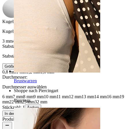
Kugelgröße
:
Kugelgröße auswählen
3 mm
4 mm
5 mm
6 mm
Stabstärke
:
Stabstärke auswählen
Größeninfo
0,8 mm
1 mm
1,2 mm
1,6 mm
Durchmesser
:
Brustwarzen
Durchmesser auswählen
Shoppe nach Piercingart
6 mm
7 mm
8 mm
9 mm
10 mm
11 mm
12 mm
13 mm
14 mm
16 mm
19
Piercings
mm
22 mm
25 mm
32 mm
Stückzahl: 1
Ändern
In den Warenkorb
Produktbewertungen