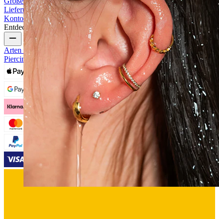
Größenhilfe
Bestellung verfolgen
Informationen zur
Lieferung
Rücksendung & Stornierung
Zahlung
Mein
Konto
Bodymod Support
Entdecke
Arten von Piercings
Materialien für Piercingschmuck
Allgemeine
Piercingprobleme und Pflege
Wasserfest
Ohrpiercings