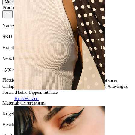
Mehr lesen
Produktdetails
Name:
Kugelring
SKU:
Ring-5
Brand:
Bodymod Essentials
Verschlusstyp:
Captive bead ring
Typ:
Ring
Platzierung:
Tragus, Snug, Septum, Rook, Nasenloch, Brustwarze,
Ohrläppchen, Helix, Augenbraue, Daith, Conch, Bauchnabel, Anti-tragus,
Forward helix, Lippen, Intimate
Brustwarzen
Material:
Chirurgenstahl
Kugelgröße:
3 mm.
Beschichtungsart:
Ionenplattierung