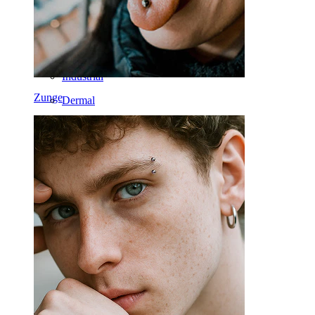
Bauchnabel
Lippen
Brustwarzen
Industrial
Zunge
Dermal
Helix
Ohr
Septum
14kt. Gold
Clip-on
Labret
Zunge
Nase