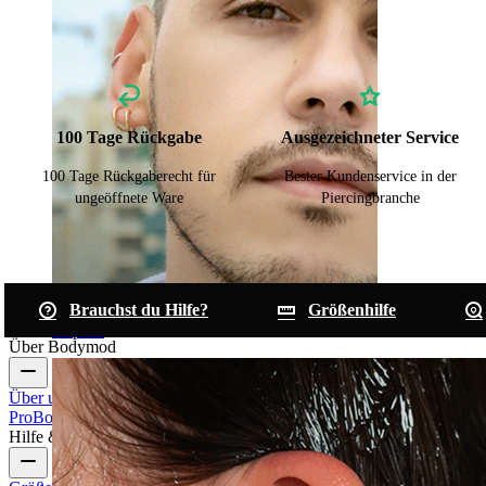
100 Tage Rückgabe
Ausgezeichneter Service
100 Tage Rückgaberecht für
Bester Kundenservice in der
ungeöffnete Ware
Piercingbranche
Brauchst du Hilfe?
Größenhilfe
Clip-on
Über Bodymod
Über uns
Blog
Bedingungen & Konditionen
Kontakt
Bodymod
Pro
Bodymod Creators
Bodymod Bewertungen
Hilfe & Infos