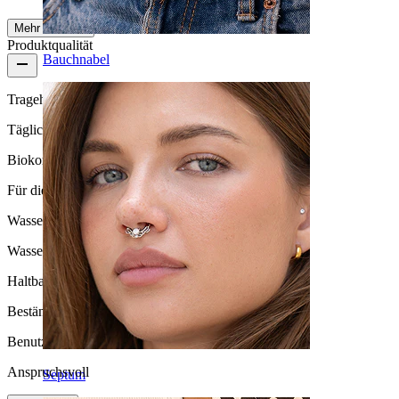
Mehr ansehen
Produktqualität
Bauchnabel
Tragehäufigkeit
Tägliches Tragen
Biokompatibilität
Für die meisten Hauttypen
Wasserbeständigkeit
Wasserfest
Haltbarkeit
Beständig
Benutzerfreundlichkeit
Anspruchsvoll
Septum