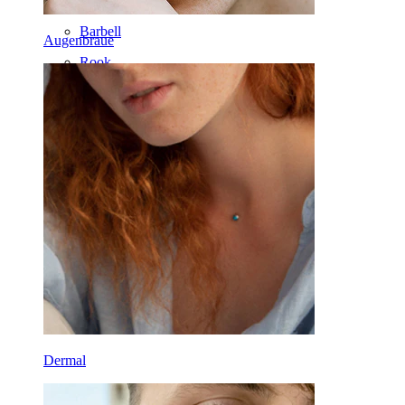
Tragus
Barbell
Augenbraue
Rook
Daith
Hufeisen
Ring
Werkzeuge
Curved Barbell
Lobe
Titan
Dermal