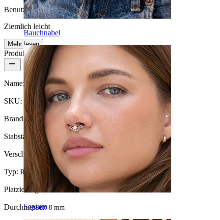
Benutzerfreundlichkeit
Ziemlich leicht
Bauchnabel
Mehr lesen
Produktdetails
Name:
Endlosring mit ovalem Stein in mehreren Farben
SKU:
Ring-139
Brand:
Bodymod Moments
Stabstärke:
0,8 mm
Verschlusstyp:
Drehen
Typ:
Ring
Platzierung:
Nasenloch
Septum
Durchmesser:
8 mm