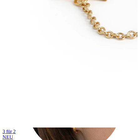
Tragus
3 für 2
NEU