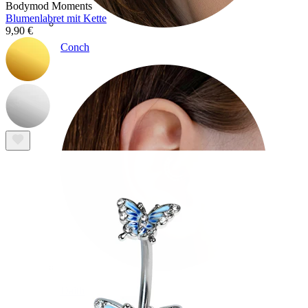
Bodymod Moments
Blumenlabret mit Kette
9,90 €
Conch
Daith