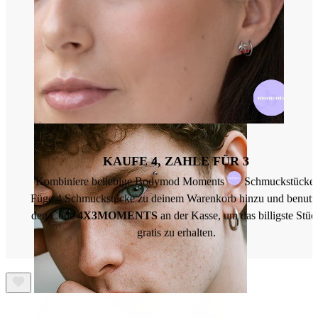
Zunge
KAUFE 4, ZAHLE FÜR 3
Kombiniere beliebige Bodymod Moments
Schmuckstücke.
Füge 4 Schmuckstücke zu deinem Warenkorb hinzu und benutz
den Code
4X3MOMENTS
an der Kasse, um das billigste Stüc
gratis zu erhalten.