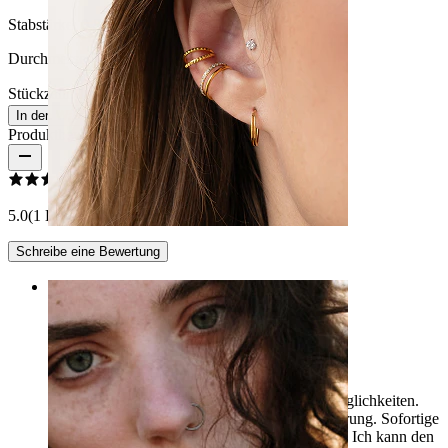
Stabstärke:
0,8 mm
Durchmesser:
8 mm
Stückzahl: 1
Ändern
In den Warenkorb
Produktbewertungen
5.0
(1 Bewertungen)
Schreibe eine Bewertung
Ohr
Rating
Nasenpiercing
Eine großartige Firma mit schönen Auswahlmöglichkeiten.
Ich bin begeistert von der Präzision der Ausführung. Sofortige
Antwort von einer netten Dame auf WhatsApp. Ich kann den