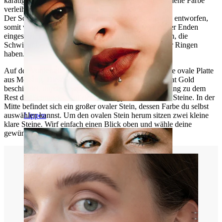
karätigem Gold beschichtet, was ihm eine schöne goldene Farbe
verleiht und seine Exklusivität unterstreicht.
Der Schmuck wurde ohne einen Schließmechanismus entworfen,
somit wird er durch einfaches hin und her bewegen der Enden
eingesetzt. Dies ist besonders ein Vorteil für diejenigen, die
Schwierigkeiten mit den Schließmechanismen anderer Ringen
haben.
Auf der Vorderseite des Rings befindet sich eine kleine ovale Platte
aus Messing. Diese Platte wurde ebenfalls mit 14 Karat Gold
beschichtet, durch diese Beschichtung passt das Messing zu dem
Rest des Schmucks. Auf der Messingplatte sitzen drei Steine. In der
Mitte befindet sich ein großer ovaler Stein, dessen Farbe du selbst
Lippen
auswählen kannst. Um den ovalen Stein herum sitzen zwei kleine
klare Steine. Wirf einfach einen Blick oben und wähle deine
gewünschte Farbe für den ovalen Stein aus.