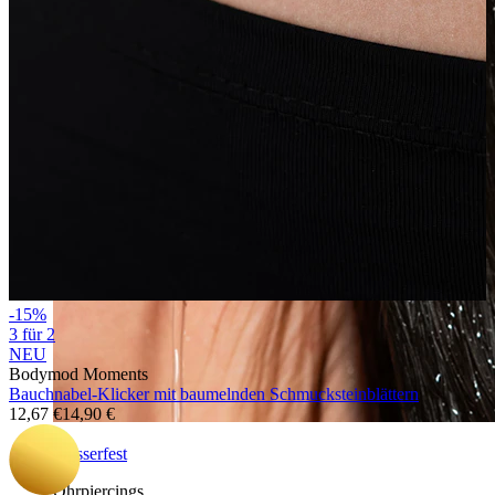
-15%
3 für 2
NEU
Bodymod Moments
Bauchnabel-Klicker mit baumelnden Schmucksteinblättern
12,67 €
14,90 €
Wasserfest
Ohrpiercings