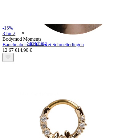
-15%
3 für 2
Bodymod Moments
Stretching
Bauchnabelstab mit zwei Schmetterlingen
12,67 €
14,90 €
14kt. Goldschmuck
Shoppe Titan