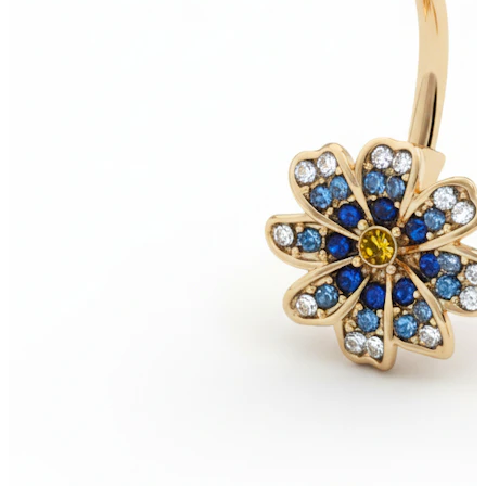
Bodymod Essentials
Kaufe 4, zahle für 3
Shoppe nach Schmuck
Schmuckart