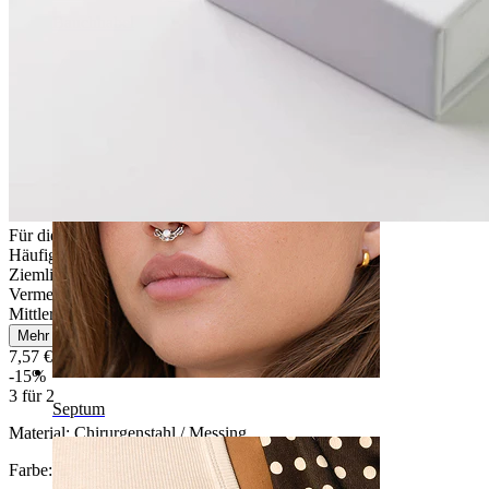
Bauchnabel
Für die meisten Hauttypen
Häufiges Tragen
Ziemlich leicht
Vermeide Wasserkontakt
Mittlere Haltbarkeit
Mehr lesen
7,57 €
8,90 €
-15%
3 für 2
Septum
Material:
Chirurgenstahl / Messing
Farbe:
Gold