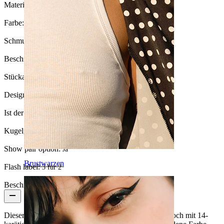
Material:
Chirurgenstahl / Messing
Farbe:
Gold
Schmucksteintyp:
Kubischer Zirkonia
Beschichtungsart:
Ionenplattierung
Stückanzahl:
1
Design:
Oval
Ist der Schmuck beschichtet?:
Ja, ganzer Schmuck
Kugelgröße:
6 mm
Show pair option:
Ja
Brustwarzen
Flash label:
3 für 2
Beschreibung
Dieser Ring ist aus Chirurgenstahl gefertigt. Er ist jedoch mit 14-