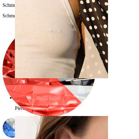
Schmucksteinfarbe
:
Schmucksteinfarbe auswählen
Brustwarzen
Shoppe nach Piercingart
Piercings