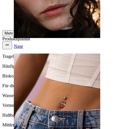
Einkauf nur wärmstens empfehlen.
Halina
Verifizierter Kauf
AI-Übersetzung
Original anzeigen
Mehr ansehen
Produktqualität
Nase
Tragehäufigkeit
Häufiges Tragen
Biokompatibilität
Für die meisten Hauttypen
Wasserbeständigkeit
Vermeide Wasserkontakt
Haltbarkeit
Mittlere Haltbarkeit