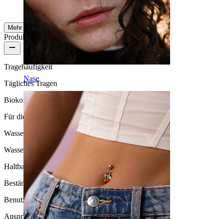
AI-Übersetzung
Original anzeigen
Mehr ansehen
Produktqualität
Tragehäufigkeit
Nase
Tägliches Tragen
Biokompatibilität
Für die meisten Hauttypen
Wasserbeständigkeit
Wasserfest
Haltbarkeit
Beständig
Benutzerfreundlichkeit
Anspruchsvoll