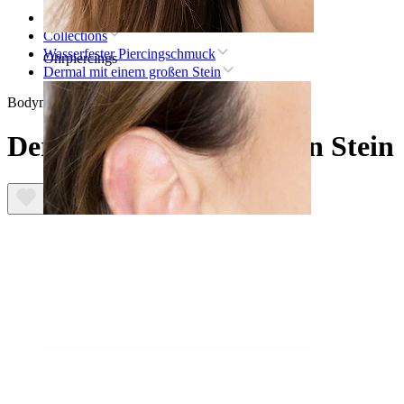
Startseite
Collections
Wasserfester Piercingschmuck
Ohrpiercings
Dermal mit einem großen Stein
Bodymod Trend
Dermal mit einem großen Stein
Lobe