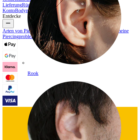
Lieferung
Rücksendung & Stornierung
Zahlung
Mein
Konto
Bodymod Support
Entdecke
Arten von Piercings
Materialien für Piercingschmuck
Allgemeine
Piercingprobleme und Pflege
Rook