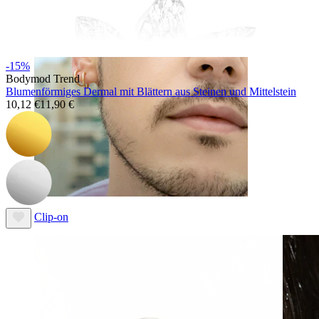
-15%
Bodymod Trend
Blumenförmiges Dermal mit Blättern aus Steinen und Mittelstein
10,12 €
11,90 €
Clip-on