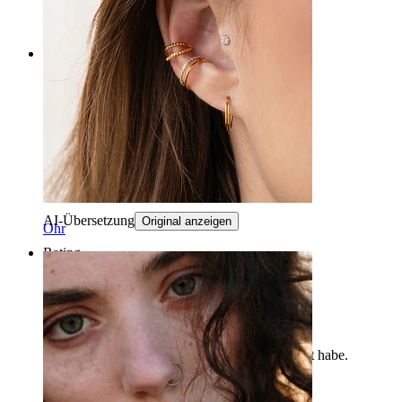
AI-Übersetzung
Original anzeigen
Rating
Perfekt
Sehr schön
Bb
Verifizierter Kauf
AI-Übersetzung
Original anzeigen
Ohr
Rating
Perfekt
Sehr schön, genau so, wie ich es mir gewünscht habe.
Babett
Verifizierter Kauf