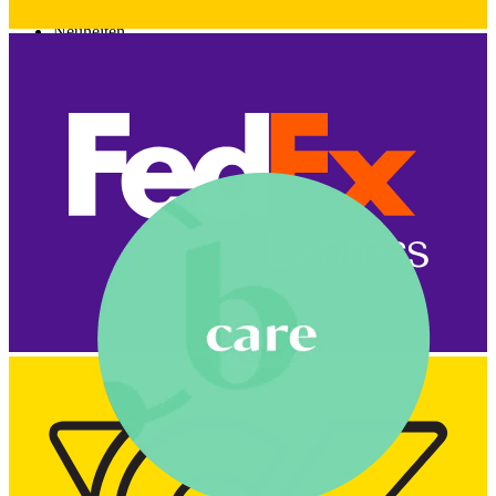
Neuheiten
Kaufe 4, zahle für 3
Bodymod Moments kaufen
Brands
Brands