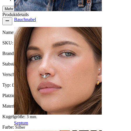
Mehr lesen
Produktdetails
Bauchnabel
Name:
Dermal mit einem großen Stein
SKU:
Dermal-24
Brand:
Bodymod Trend
Stabstärke:
1,2 mm (passt in 1,6 mm Dermals)
Verschlusstyp:
Außengewinde
Typ:
Dermal Aufsatz
Platzierung:
Dermal, Intimate
Material:
Chirurgenstahl
Kugelgröße:
3 mm.
Septum
Farbe:
Silber