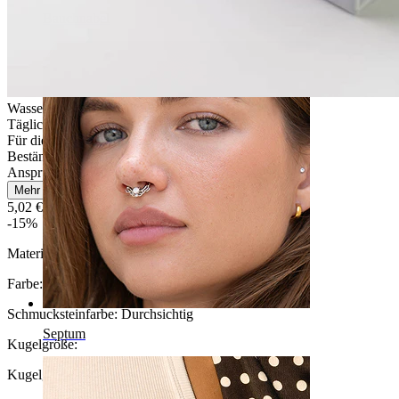
Bauchnabel
Wasserfest
Tägliches Tragen
Für die meisten Hauttypen
Beständig
Anspruchsvoll
Mehr lesen
5,02 €
5,90 €
-15%
Material:
Chirurgenstahl
Farbe:
Silber
Schmucksteinfarbe:
Durchsichtig
Septum
Kugelgröße
:
Kugelgröße auswählen