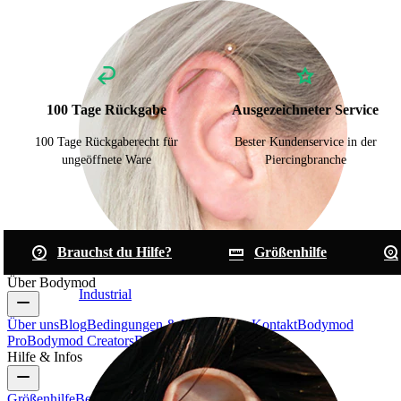
100 Tage Rückgabe
Ausgezeichneter Service
100 Tage Rückgaberecht für
Bester Kundenservice in der
ungeöffnete Ware
Piercingbranche
Brauchst du Hilfe?
Größenhilfe
Über Bodymod
Industrial
Über uns
Blog
Bedingungen & Konditionen
Kontakt
Bodymod
Pro
Bodymod Creators
Bodymod Bewertungen
Hilfe & Infos
Größenhilfe
Bestellung verfolgen
Informationen zur