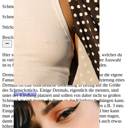
Schmucksteinfarbe:
Durchsichtig
Schmucksteintyp:
Kubischer Zirkonia
Stückanzahl:
1
Beschreibung
Hier siehst du ein schlichtes aber schönes Dermal Top, welches du
in vielen Farben und Größen bekommen kannst. Bei der Auswahl
ist es fast unmöglich nicht das passende für sich zu finden.
Dermals können an vielen Stellen am Körper sitzen, nur die eigene
Fantasie kann dem Grenzen setzen. Jedoch hat die Platzierung eines
Dermals oft eine entscheidene Bedeutung in Bezug auf die Größe
des Schmuckstücks. Einige Dermals, eigentlich die meisten, sind
Brustwarzen
unter der Kleidung platziert und sollten von daher nicht so großen
Schmuck in sich tragen, da dieser an der Kleidung festhängen kann.
Hier sollte man sich für eine diskrete Größe entscheiden z.B. 3 mm.
Einige andere Dermals sitzen an sichtbaren Stellen und hier kann
man auf jeden Fall Schmuck mit einer Größe von 4-5 mm tragen,
damit dieser auch gesehen wird. Diese Größe bedeutet auch etwas
höheren Schmuck.