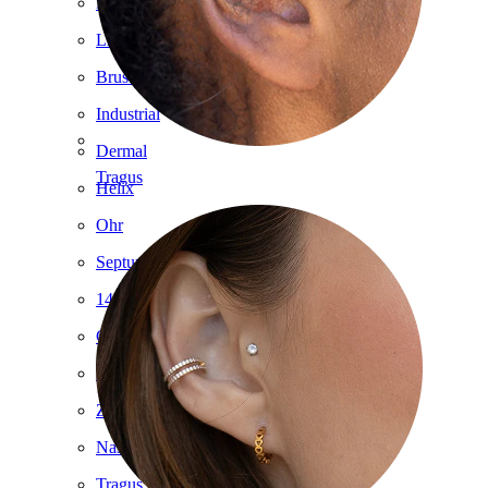
Bauchnabel
Lippen
Brustwarzen
Industrial
Dermal
Tragus
Helix
Ohr
Septum
14kt. Gold
Clip-on
Labret
Zunge
Nase
Tragus