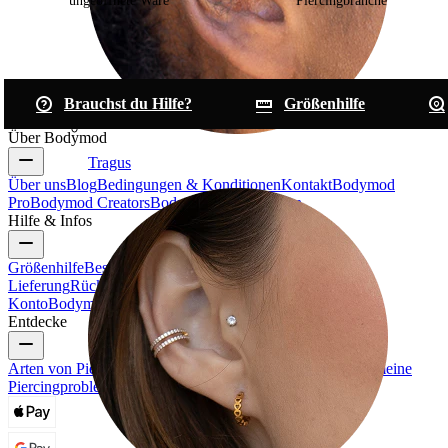
ungeöffnete Ware
Piercingbranche
Brauchst du Hilfe?
Größenhilfe
Über Bodymod
Tragus
Über uns
Blog
Bedingungen & Konditionen
Kontakt
Bodymod
Pro
Bodymod Creators
Bodymod Bewertungen
Hilfe & Infos
Größenhilfe
Bestellung verfolgen
Informationen zur
Lieferung
Rücksendung & Stornierung
Zahlung
Mein
Konto
Bodymod Support
Entdecke
Arten von Piercings
Materialien für Piercingschmuck
Allgemeine
Piercingprobleme und Pflege