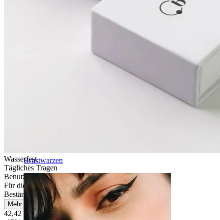
Wasserfest
Brustwarzen
Tägliches Tragen
Benutzerfreundlich
Für die meisten Hauttypen
Beständig
Mehr lesen
42,42 €
49,90 €