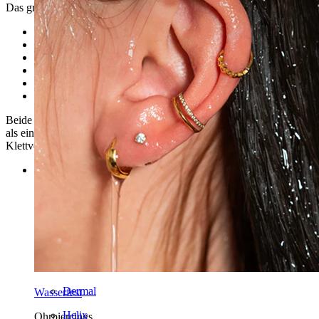
Das große Set enthält die Größen:
10 mm.
12 mm.
14 mm.
16 mm.
18 mm.
20 mm.
Beide Sets sind in einem schwarzen Etui erhältlich, das nicht größer
als eine normale Geldbörse ist. Die Sets werden mit dem
Klettverschluss einfach geöffnet und geschlossen.
Kategorien
Bauchnabel
Lippen
Brustwarzen
Industrial
Dermal
Wasserfest
Helix
Ohrpiercings