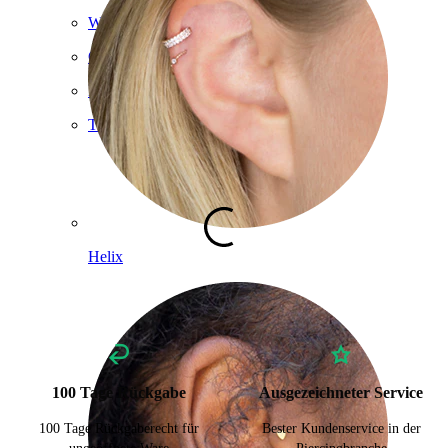
Werkzeuge
Curved Barbell
Lobe
Titan
Helix
100 Tage Rückgabe
Ausgezeichneter Service
100 Tage Rückgaberecht für
Bester Kundenservice in der