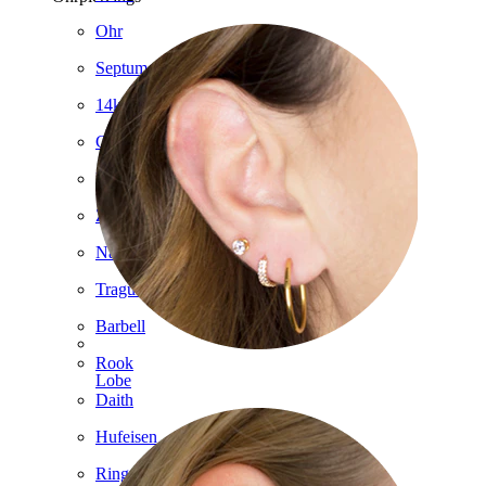
Ohr
Septum
14kt. Gold
Clip-on
Labret
Zunge
Nase
Tragus
Barbell
Rook
Lobe
Daith
Hufeisen
Ring