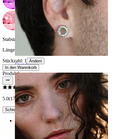
Stabstärke:
1,6 mm
Länge:
10 mm
Stückzahl: 1
Ändern
Stretching
In den Warenkorb
Produktbewertungen
5.0
(17 Bewertungen)
Schreibe eine Bewertung
Rating