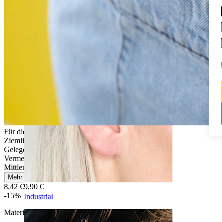
Daith
Für die meisten Hauttypen
Ziemlich leicht
Gelegentliches Tragen
Vermeide Wasserkontakt
Mittlere Haltbarkeit
Mehr lesen
8,42 €
9,90 €
-15%
Industrial
Material:
Chirurgenstahl / Messing