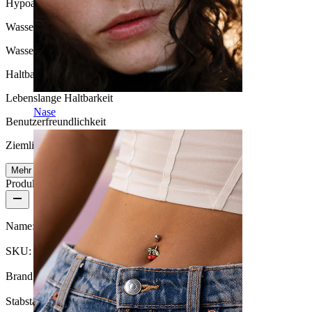
Hypoallergen
Wasserbeständigkeit
Wasserfest
Haltbarkeit
Lebenslange Haltbarkeit
Nase
Benutzerfreundlichkeit
Ziemlich leicht
Mehr lesen
Produktdetails
Name:
Bauchnabelpiercing aus Titan mit Herzstein
SKU:
Belly-59
Brand:
Bodymod Premium
Stabstärke:
1,6 mm