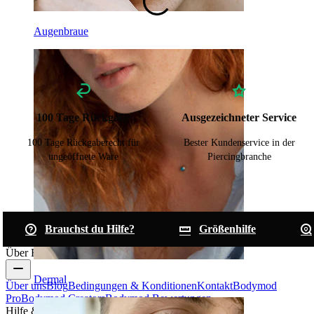
Augenbraue
100 Tage Rückgabe
Ausgezeichneter Service
100 Tage Rückgaberecht für
Bester Kundenservice in der
ungeöffnete Ware
Piercingbranche
Brauchst du Hilfe?
Größenhilfe
Über Bodymod
Dermal
Über uns
Blog
Bedingungen & Konditionen
Kontakt
Bodymod
Pro
Bodymod Creators
Bodymod Bewertungen
Hilfe & Infos