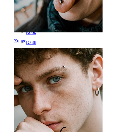
Nase
Tragus
Barbell
Rook
Zunge
Daith
Hufeisen
Ring
Werkzeuge
Curved Barbell
Lobe
Titan