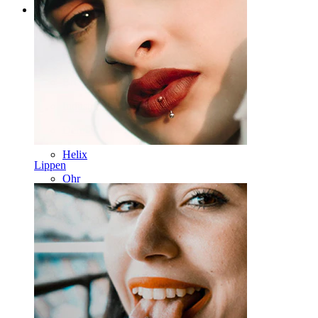
Kategorien
Bauchnabel
Lippen
Brustwarzen
Industrial
Dermal
Helix
Lippen
Ohr
Septum
14kt. Gold
Clip-on
Labret
Zunge