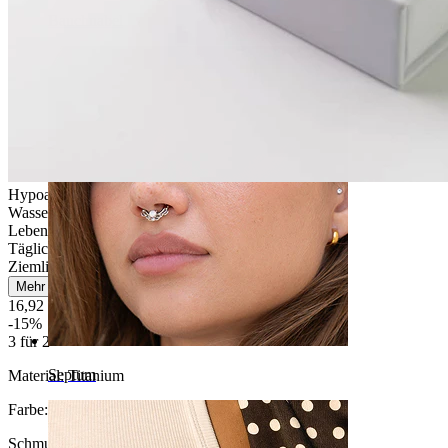
Bauchnabel
Hypoallergen
Wasserfest
Lebenslange Haltbarkeit
Tägliches Tragen
Ziemlich leicht
Mehr lesen
16,92 €
19,90 €
-15%
3 für 2
Septum
Material:
Titanium
Farbe:
Silber
Schmucksteinfarbe
: