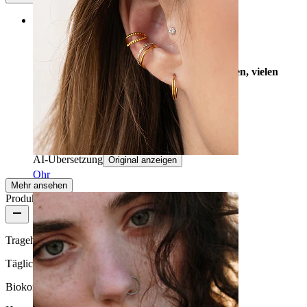
Rating
Super schön, es ist super schnell angekommen, vielen
Dank Bodymod
190
Zulema
Verifizierter Kauf
AI-Übersetzung
Original anzeigen
Ohr
Mehr ansehen
Produktqualität
Tragehäufigkeit
Tägliches Tragen
Biokompatibilität