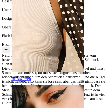
Gesamtlänge:
23 mm.
Untere Kugel:
8 mm
Design Height:
8 mm
Obere Kugel:
5 mm
Flash label:
3 für 2
Beschreibung
Natürlich wünschst du dir für dein Piercing nur das beste vom
besten. Da Titan kein Nickel enthält, kannst du diesen Schmuck
auch in einem frisch gestochenen Piercing verwenden.
Die obere Kugel des Schmucks dient als Verschlusskugel und misst
5 mm im Durchmesser, du musst sie lediglich abschrauben und
wieder aufschrauben, um den Schmuck einzusetzen. Und die Kugel
Brustwarzen
ist nicht geklebt, also kann sie lose sein, aber das heißt nicht dass sie
herausfallen kann. Sie sitzt trotzdem sicher in dem Schmuck. Der
Stein ist herzförmig und wird mit kleinen Fangarmen fest in dem
Schmuck gehalten. Das Herz ist ca. 8 mm groß. Das Herz ist in vier
verschiedenen Farben erhältlich, entscheide selbst welche am besten
zu dir passt.