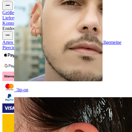
Größenhilfe
Bestellung verfolgen
Informationen zur
Lieferung
Rücksendung & Stornierung
Zahlung
Mein
Konto
Bodymod Support
Entdecke
Arten von Piercings
Materialien für Piercingschmuck
Allgemeine
Piercingprobleme und Pflege
Clip-on