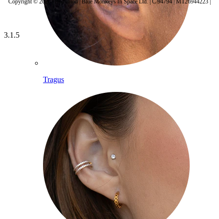
Copyright © 2026 | Bodymod | Blue Monkeys In Space Ltd. | C 94794 | MT26944223 |
3.1.5
Tragus