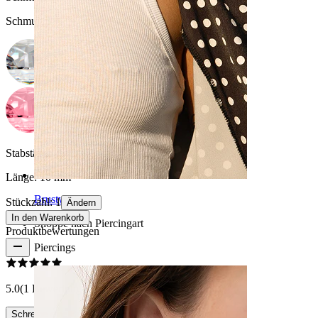
Schmucksteinfarbe auswählen
Stabstärke:
1,6 mm
Länge:
10 mm
Brustwarzen
Stückzahl: 1
Ändern
In den Warenkorb
Shoppe nach Piercingart
Produktbewertungen
Piercings
5.0
(1 Bewertungen)
Schreibe eine Bewertung