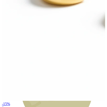
Bodymod Moments
-15%