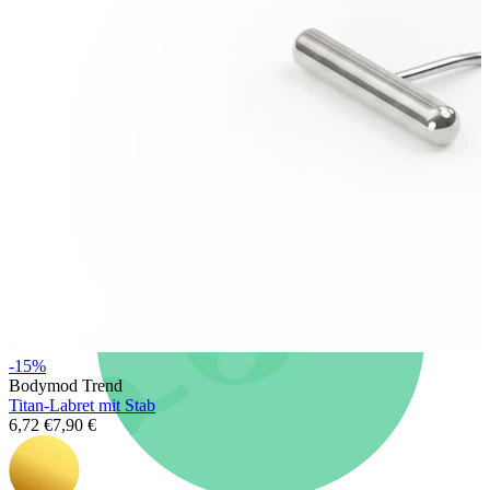
Neuheiten
Kaufe 4, zahle für 3
Bodymod Moments kaufen
Brands
Brands
-15%
Bodymod Trend
Titan-Labret mit Stab
6,72 €
7,90 €