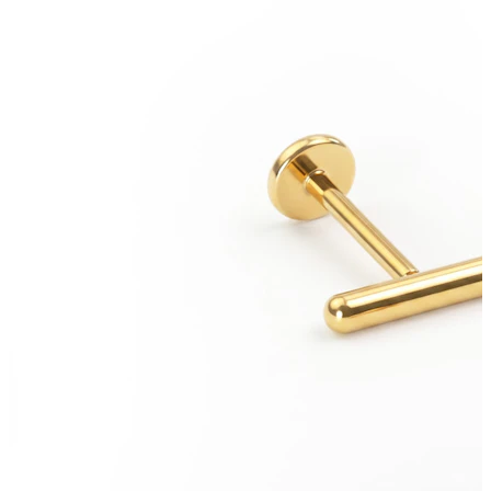
Stretching
14kt. Goldschmuck
Shoppe Titan