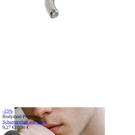
Zunge
-15%
Bodymod Premium
Scharnierring aus Titan
9,27 €
10,90 €