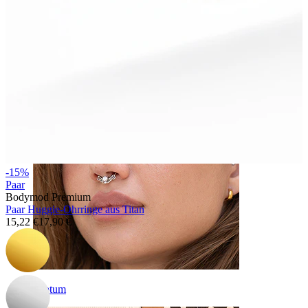
Bauchnabel
-15%
Paar
Bodymod Premium
Paar Huggie-Ohrringe aus Titan
15,22 €
17,90 €
Septum