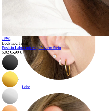
-15%
Bodymod Trend
Push-in Labret mit eingefasstem Stein
5,02 €
5,90 €
Lobe