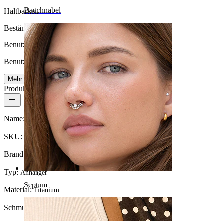
Bauchnabel
Haltbarkeit
Beständig
Benutzerfreundlichkeit
Benutzerfreundlich
Mehr lesen
Produktdetails
Name:
Anhänger mit diamantförmigem Schmuckstein
SKU:
Charm-05
Brand:
Bodymod Trend
Typ:
Anhänger
Septum
Material:
Titanium
Schmucksteintyp:
Kubischer Zirkonia