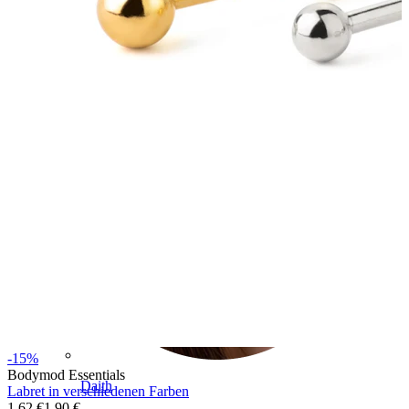
Conch
-15%
Bodymod Essentials
Daith
Labret in verschiedenen Farben
1,62 €
1,90 €