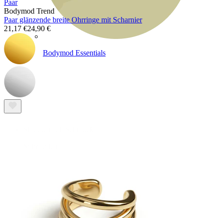
Paar
Bodymod Trend
Paar glänzende breite Ohrringe mit Scharnier
21,17 €
24,90 €
Bodymod Essentials
Kaufe 4, zahle für 3
Shoppe nach Schmuck
Schmuckart