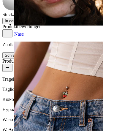
Stückzahl: 1
Ändern
In den Warenkorb
Produktbewertungen
Nase
Zu diesem Produkt gibt es noch keine Bewertungen
Schreibe eine Bewertung
Produktqualität
Tragehäufigkeit
Tägliches Tragen
Biokompatibilität
Hypoallergen
Wasserbeständigkeit
Wasserfest